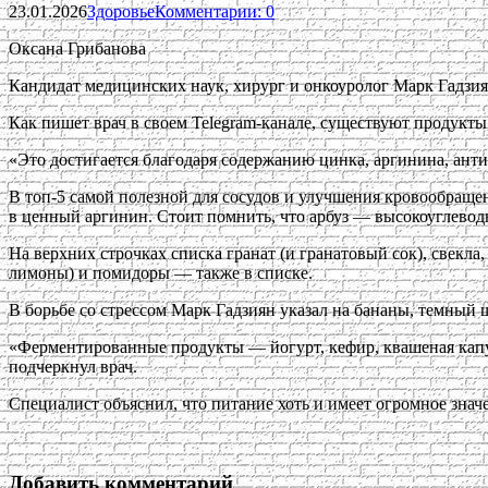
23.01.2026
Здоровье
Комментарии: 0
Оксана Грибанова
Кандидат медицинских наук, хирург и онкоуролог Марк Гадзиян
Как пишет врач в своем Telegram-канале, существуют продукт
«Это достигается благодаря содержанию цинка, аргинина, ант
В топ-5 самой полезной для сосудов и улучшения кровообращен
в ценный аргинин. Стоит помнить, что арбуз — высокоуглеводн
На верхних строчках списка гранат (и гранатовый сок), свекла,
лимоны) и помидоры — также в списке.
В борьбе со стрессом Марк Гадзиян указал на бананы, темный ш
«Ферментированные продукты — йогурт, кефир, квашеная капу
подчеркнул врач.
Специалист объяснил, что питание хоть и имеет огромное значе
Добавить комментарий