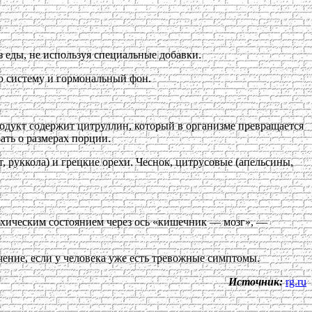
з еды, не используя специальные добавки.
ю систему и гормональный фон.
родукт содержит цитруллин, который в организме превращается
ать о размерах порции.
т, руккола) и грецкие орехи. Чеснок, цитрусовые (апельсины,
ихическим состоянием через ось «кишечник — мозг», —
чение, если у человека уже есть тревожные симптомы.
Источник:
rg.ru