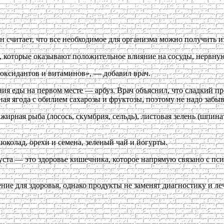
 считает, что все необходимое для организма можно получить и
ы, которые оказывают положительное влияние на сосуды, нервну
иоксидантов и витаминов», — добавил врач.
ия еды на первом месте — арбуз. Врач объяснил, что сладкий п
ая ягода с обилием сахарозы и фруктозы, поэтому не надо забыв
 жирная рыба (лосось, скумбрия, сельдь), листовая зелень (шпина
околад, орехи и семена, зеленый чай и йогурты.
ста — это здоровье кишечника, которое напрямую связано с пс
ние для здоровья, однако продукты не заменят диагностику и ле