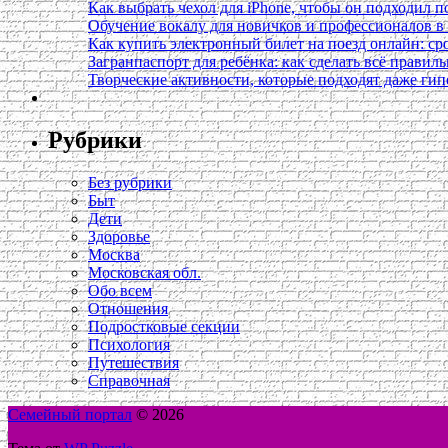
Как выбрать чехол для iPhone, чтобы он подходил п
Обучение вокалу для новичков и профессионалов 
Как купить электронный билет на поезд онлайн: сро
Загранпаспорт для ребёнка: как сделать всё правил
Творческие активности, которые подходят даже ги
Рубрики
Без рубрики
Быт
Дети
Здоровье
Москва
Московская обл.
Обо всем
Отношения
Подростковые секции
Психология
Путешествия
Справочная
Семейный портал
© 2026