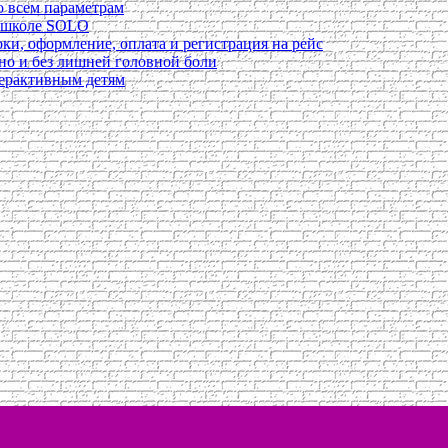
о всем параметрам
в школе SOLO
ки, оформление, оплата и регистрация на рейс
ьно и без лишней головной боли
перактивным детям