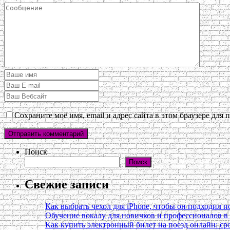
Сохраните моё имя, email и адрес сайта в этом браузере дл
Поиск
Поиск
Свежие записи
Как выбрать чехол для iPhone, чтобы он подходил п
Обучение вокалу для новичков и профессионалов 
Как купить электронный билет на поезд онлайн: сро