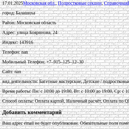
17.01.2025
Московская обл.
,
Подростковые секции
,
Справочная
город: Балашиха
Район: Московская область
Адрес: улица Бояринова, 24
Индекс: 143916
Телефон: nan
Мобильный Телефон: +7‒915‒125‒12‒30
Сайт: nan
вид деятельности: Багетные мастерские, Детские / подростков
Время работы: Пн: с 10:00 до 19:00, Вт: с 10:00 до 19:00, Ср: с 10
Способ оплаты: Оплата картой, Наличный расчёт, Оплата по Q
Добавить комментарий
Ваш адрес email не будет опубликован.
Обязательные поля пом