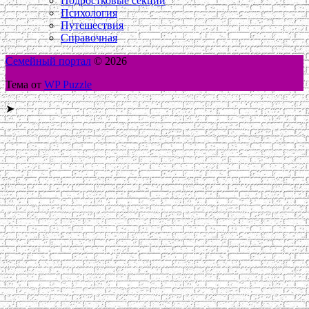
Подростковые секции
Психология
Путешествия
Справочная
Семейный портал
© 2026
Тема от
WP Puzzle
➤