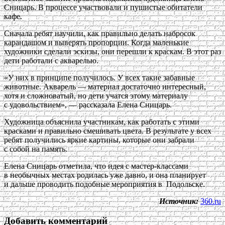
Сницарь. В процессе участвовали и пушистые обитатели
кафе.
Сначала ребят научили, как правильно делать набросок
карандашом и выверять пропорции. Когда маленькие
художники сделали эскизы, они перешли к краскам. В этот раз
дети работали с акварелью.
«У них в принципе получилось. У всех такие забавные
животные. Акварель — материал достаточно интересный,
хотя и сложноватый, но дети учатся этому материалу
с удовольствием», — рассказала Елена Сницарь.
Художница объяснила участникам, как работать с этими
красками и правильно смешивать цвета. В результате у всех
ребят получились яркие картины, которые они забрали
с собой на память.
Елена Сницарь отметила, что идея с мастер-классами
в необычных местах родилась уже давно, и она планирует
и дальше проводить подобные мероприятия в Подольске.
Источник:
360.ru
Добавить комментарий