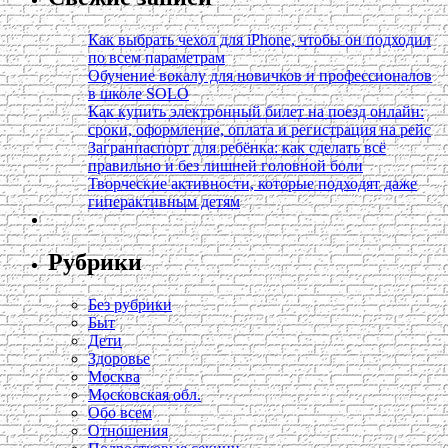
Как выбрать чехол для iPhone, чтобы он подходил
по всем параметрам
Обучение вокалу для новичков и профессионалов
в школе SOLO
Как купить электронный билет на поезд онлайн:
сроки, оформление, оплата и регистрация на рейс
Загранпаспорт для ребёнка: как сделать всё
правильно и без лишней головной боли
Творческие активности, которые подходят даже
гиперактивным детям
Рубрики
Без рубрики
Быт
Дети
Здоровье
Москва
Московская обл.
Обо всем
Отношения