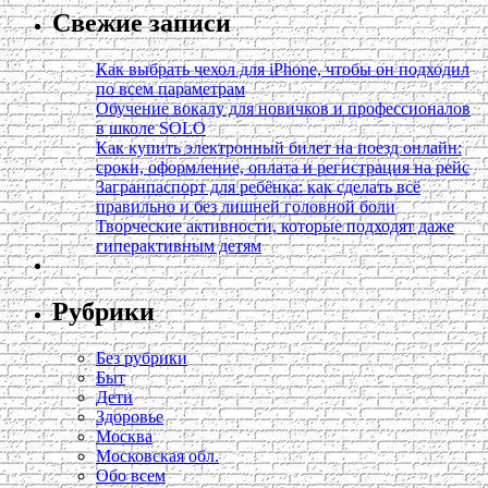
Свежие записи
Как выбрать чехол для iPhone, чтобы он подходил
по всем параметрам
Обучение вокалу для новичков и профессионалов
в школе SOLO
Как купить электронный билет на поезд онлайн:
сроки, оформление, оплата и регистрация на рейс
Загранпаспорт для ребёнка: как сделать всё
правильно и без лишней головной боли
Творческие активности, которые подходят даже
гиперактивным детям
Рубрики
Без рубрики
Быт
Дети
Здоровье
Москва
Московская обл.
Обо всем