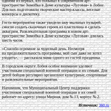
одними из первых, кто побывал в современном арт-
пространстве Зимоffка в Доме культуры «Луговая» в Лобне.
Для них подготовили творческие мастер-классы, веселые
конкурсы и дискотеку.
Гости мероприятия также увидели шоу мыльных пузырей,
смогли создать сказочных героев из пластилина и сделать
аквагрим. Развлекательная программа в новом арт-
пространстве Зимоffка в Доме культуры «Луговая» длилась
шесть часов.
«Спасибо огромное за чудесный день. Несмотря
на продолжительность программы, мой сын даже не хотел
уходить», — рассказала мама одного из гостей праздника.
В городском округе Лобня особое внимание уделяют
участникам специальной военной операции и их семьям. Для
детей бойцов регулярно организуют культурные, спортивные
и развлекательные мероприятия.
Напомним, что Муниципальный Центр поддержки
участников специальной военной операции и их семей
работает по адресу: улица Мирная, дом № 13, корпус № 2.
Источник:
360.ru