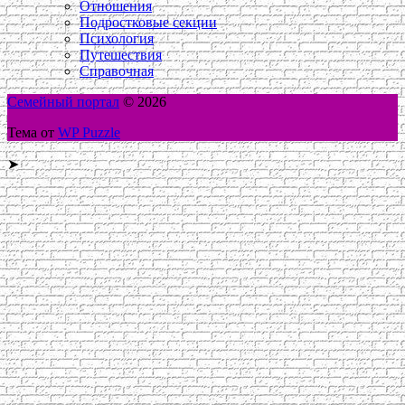
Отношения
Подростковые секции
Психология
Путешествия
Справочная
Семейный портал
© 2026
Тема от
WP Puzzle
➤