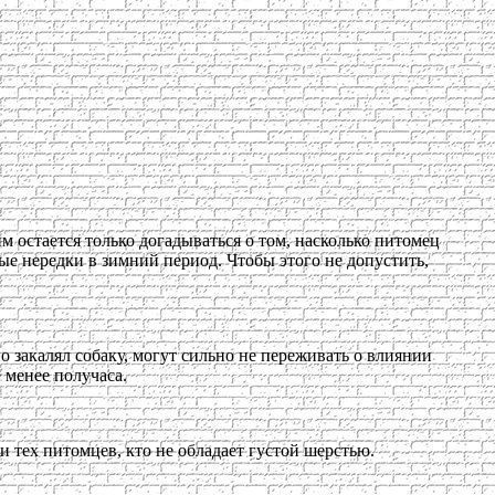
м остается только догадываться о том, насколько питомец
ые нередки в зимний период. Чтобы этого не допустить,
о закалял собаку, могут сильно не переживать о влиянии
 менее получаса.
и тех питомцев, кто не обладает густой шерстью.