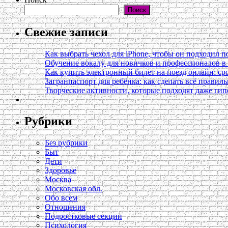
Поиск
Свежие записи
Как выбрать чехол для iPhone, чтобы он подходил п
Обучение вокалу для новичков и профессионалов 
Как купить электронный билет на поезд онлайн: сро
Загранпаспорт для ребёнка: как сделать всё правил
Творческие активности, которые подходят даже ги
Рубрики
Без рубрики
Быт
Дети
Здоровье
Москва
Московская обл.
Обо всем
Отношения
Подростковые секции
Психология