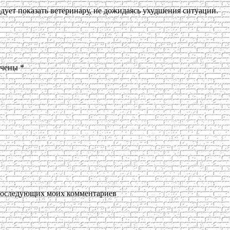
дует показать ветеринару, не дожидаясь ухудшения ситуации.
ечены
*
я последующих моих комментариев