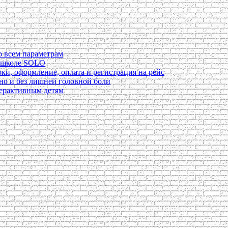
о всем параметрам
в школе SOLO
ки, оформление, оплата и регистрация на рейс
ьно и без лишней головной боли
перактивным детям