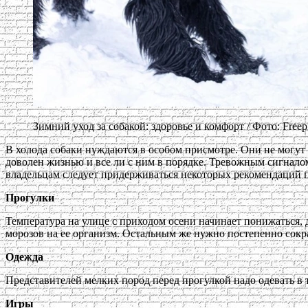
Зимний уход за собакой: здоровье и комфорт / Фото: Freep
В холода собаки нуждаются в особом присмотре. Они не могут п
доволен жизнью и все ли с ним в порядке. Тревожным сигналом
владельцам следует придерживаться некоторых рекомендаций 
Прогулки
Температура на улице с приходом осени начинает понижаться, д
морозов на ее организм. Остальным же нужно постепенно сокращ
Одежда
Представителей мелких пород перед прогулкой надо одевать в 
Игры