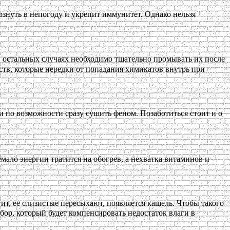
рзнуть в непогоду и укрепит иммунитет. Однако нельзя
В остальных случаях необходимо тщательно промывать их после
ств, которые нередки от попадания химикатов внутрь при
и по возможности сразу сушить феном. Позаботиться стоит и о
ало энергии тратится на обогрев, а нехватка витаминов и
тит, ее слизистые пересыхают, появляется кашель. Чтобы такого
ор, который будет компенсировать недостаток влаги в