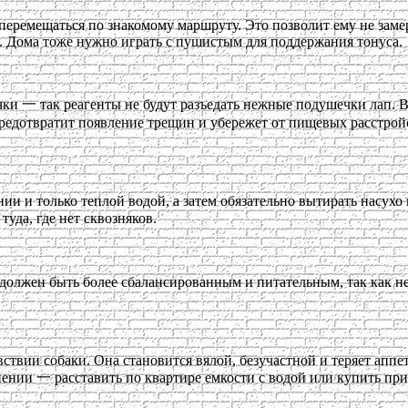
 перемещаться по знакомому маршруту. Это позволит ему не заме
д. Дома тоже нужно играть с пушистым для поддержания тонуса.
чки 一 так реагенты не будут разъедать нежные подушечки лап. 
редотвратит появление трещин и убережет от пищевых расстрой
 и только теплой водой, а затем обязательно вытирать насухо 
уда, где нет сквозняков.
олжен быть более сбалансированным и питательным, так как нем
вствии собаки. Она становится вялой, безучастной и теряет аппе
ении 一 расставить по квартире емкости с водой или купить приб