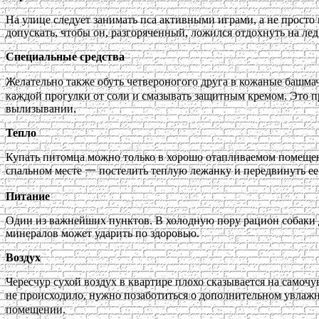
На улице следует занимать пса активными играми, а не просто
допускать, чтобы он, разгоряченный, ложился отдохнуть на ле
Специальные средства
Желательно также обуть четвероногого друга в кожаные башма
каждой прогулки от соли и смазывать защитным кремом. Это п
вылизывании.
Тепло
Купать питомца можно только в хорошо отапливаемом помещении
спальном месте 一 постелить теплую лежанку и передвинуть ее т
Питание
Один из важнейших пунктов. В холодную пору рацион собаки д
минералов может ударить по здоровью.
Воздух
Чересчур сухой воздух в квартире плохо сказывается на самочу
не происходило, нужно позаботиться о дополнительном увлажн
помещении.