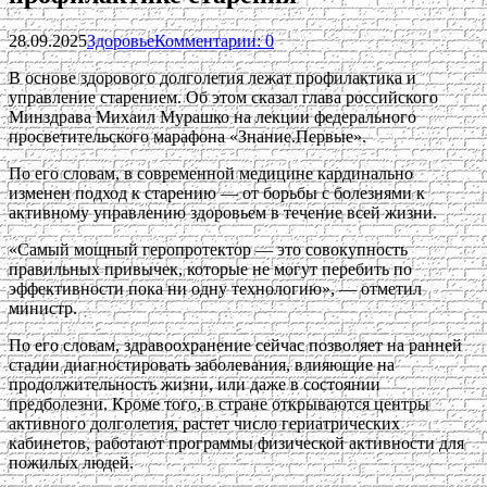
28.09.2025
Здоровье
Комментарии: 0
В основе здорового долголетия лежат профилактика и
управление старением. Об этом сказал глава российского
Минздрава Михаил Мурашко на лекции федерального
просветительского марафона «Знание.Первые».
По его словам, в современной медицине кардинально
изменен подход к старению — от борьбы с болезнями к
активному управлению здоровьем в течение всей жизни.
«Самый мощный геропротектор — это совокупность
правильных привычек, которые не могут перебить по
эффективности пока ни одну технологию», — отметил
министр.
По его словам, здравоохранение сейчас позволяет на ранней
стадии диагностировать заболевания, влияющие на
продолжительность жизни, или даже в состоянии
предболезни. Кроме того, в стране открываются центры
активного долголетия, растет число гериатрических
кабинетов, работают программы физической активности для
пожилых людей.