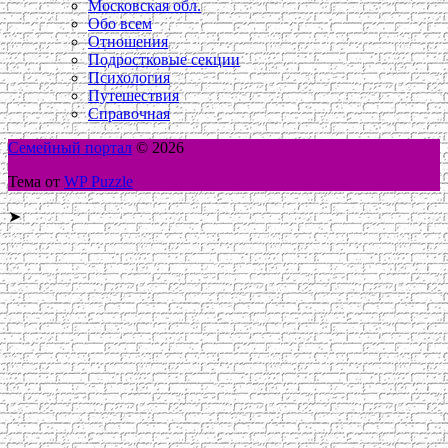
Московская обл.
Обо всем
Отношения
Подростковые секции
Психология
Путешествия
Справочная
Семейный портал
© 2026
Тема от
WP Puzzle
➤