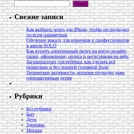
Поиск
Свежие записи
Как выбрать чехол для iPhone, чтобы он подходил
по всем параметрам
Обучение вокалу для новичков и профессионалов
в школе SOLO
Как купить электронный билет на поезд онлайн:
сроки, оформление, оплата и регистрация на рейс
Загранпаспорт для ребёнка: как сделать всё
правильно и без лишней головной боли
Творческие активности, которые подходят даже
гиперактивным детям
Рубрики
Без рубрики
Быт
Дети
Здоровье
Москва