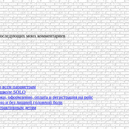
я последующих моих комментариев
о всем параметрам
в школе SOLO
ки, оформление, оплата и регистрация на рейс
ьно и без лишней головной боли
перактивным детям