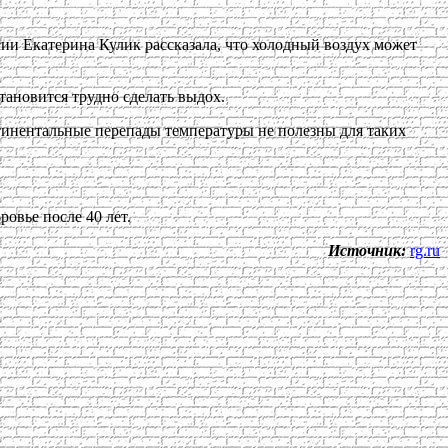
и Екатерина Кулик рассказала, что холодный воздух может
становится трудно сделать выдох.
нтинентальные перепады температуры не полезны для таких
овье после 40 лет.
Источник:
rg.ru