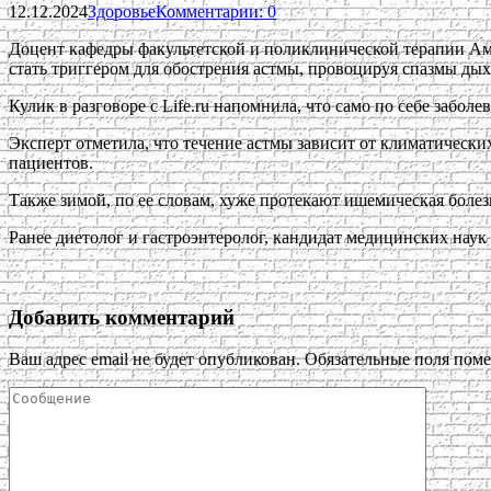
12.12.2024
Здоровье
Комментарии: 0
Доцент кафедры факультетской и поликлинической терапии Ам
стать триггером для обострения астмы, провоцируя спазмы дых
Кулик в разговоре с Life.ru напомнила, что само по себе забол
Эксперт отметила, что течение астмы зависит от климатически
пациентов.
Также зимой, по ее словам, хуже протекают ишемическая болезн
Ранее диетолог и гастроэнтеролог, кандидат медицинских наук 
Добавить комментарий
Ваш адрес email не будет опубликован.
Обязательные поля пом