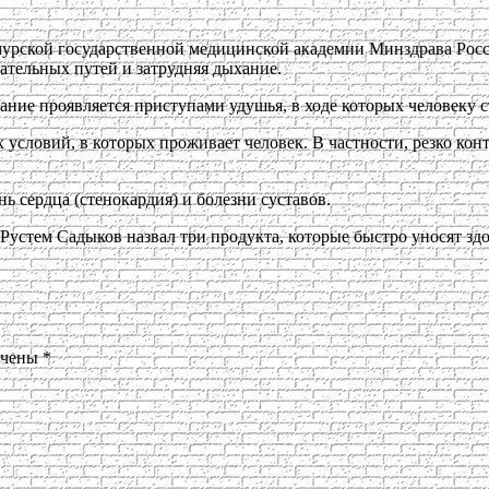
урской государственной медицинской академии Минздрава Росси
ательных путей и затрудняя дыхание.
евание проявляется приступами удушья, в ходе которых человеку 
х условий, в которых проживает человек. В частности, резко ко
ь сердца (стенокардия) и болезни суставов.
Рустем Садыков назвал три продукта, которые быстро уносят здор
ечены
*