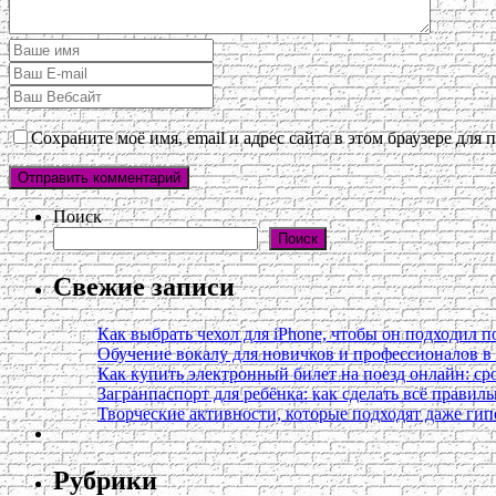
Сохраните моё имя, email и адрес сайта в этом браузере дл
Поиск
Поиск
Свежие записи
Как выбрать чехол для iPhone, чтобы он подходил п
Обучение вокалу для новичков и профессионалов 
Как купить электронный билет на поезд онлайн: сро
Загранпаспорт для ребёнка: как сделать всё правил
Творческие активности, которые подходят даже ги
Рубрики