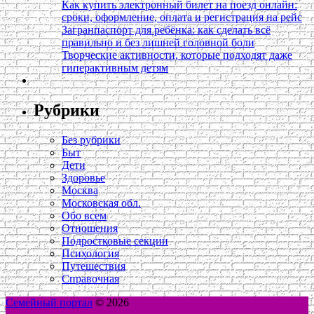
Как купить электронный билет на поезд онлайн:
сроки, оформление, оплата и регистрация на рейс
Загранпаспорт для ребёнка: как сделать всё
правильно и без лишней головной боли
Творческие активности, которые подходят даже
гиперактивным детям
Рубрики
Без рубрики
Быт
Дети
Здоровье
Москва
Московская обл.
Обо всем
Отношения
Подростковые секции
Психология
Путешествия
Справочная
Семейный портал
© 2026