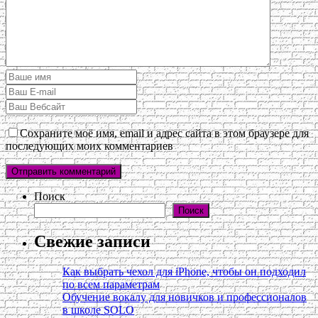
Сохраните моё имя, email и адрес сайта в этом браузере для
последующих моих комментариев
Поиск
Поиск
Свежие записи
Как выбрать чехол для iPhone, чтобы он подходил
по всем параметрам
Обучение вокалу для новичков и профессионалов
в школе SOLO