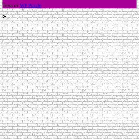
Тема от
WP Puzzle
➤