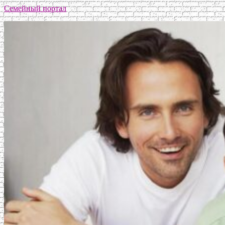
Семейный портал