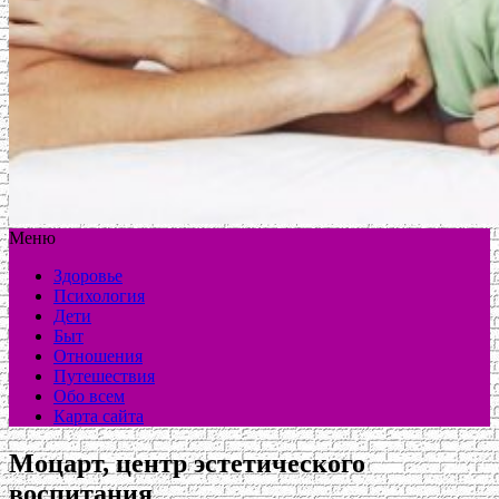
Меню
Здоровье
Психология
Дети
Быт
Отношения
Путешествия
Обо всем
Карта сайта
Моцарт, центр эстетического
воспитания