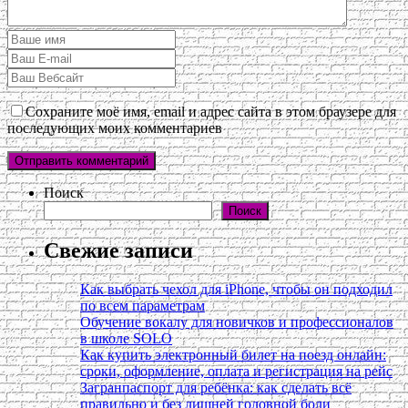
Сохраните моё имя, email и адрес сайта в этом браузере для
последующих моих комментариев
Поиск
Поиск
Свежие записи
Как выбрать чехол для iPhone, чтобы он подходил
по всем параметрам
Обучение вокалу для новичков и профессионалов
в школе SOLO
Как купить электронный билет на поезд онлайн:
сроки, оформление, оплата и регистрация на рейс
Загранпаспорт для ребёнка: как сделать всё
правильно и без лишней головной боли