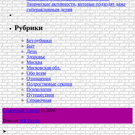
Творческие активности, которые подходят даже
гиперактивным детям
Рубрики
Без рубрики
Быт
Дети
Здоровье
Москва
Московская обл.
Обо всем
Отношения
Подростковые секции
Психология
Путешествия
Справочная
Семейный портал
© 2026
Тема от
WP Puzzle
➤