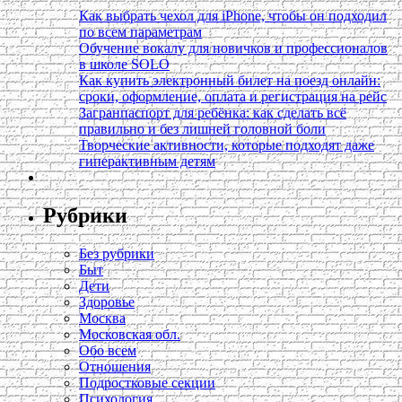
Как выбрать чехол для iPhone, чтобы он подходил
по всем параметрам
Обучение вокалу для новичков и профессионалов
в школе SOLO
Как купить электронный билет на поезд онлайн:
сроки, оформление, оплата и регистрация на рейс
Загранпаспорт для ребёнка: как сделать всё
правильно и без лишней головной боли
Творческие активности, которые подходят даже
гиперактивным детям
Рубрики
Без рубрики
Быт
Дети
Здоровье
Москва
Московская обл.
Обо всем
Отношения
Подростковые секции
Психология