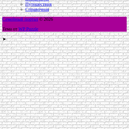
Путешествия
Справочная
Семейный портал
© 2026
Тема от
WP Puzzle
➤