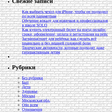
Свежие записи
Как выбрать чехол для iPhone, чтобы он подходил
по всем параметрам
Обучение вокалу для новичков и профессионалов
в школе SOLO
Как купить электронный билет на поезд онлайн:
сроки, оформление, оплата и регистрация на рейс
Загранпаспорт для ребёнка: как сделать всё
правильно и без лишней головной боли
Творческие активности, которые подходят даже
гиперактивным детям
Рубрики
Без рубрики
Быт
Дети
Здоровье
Москва
Московская обл.
Обо всем
Отношения