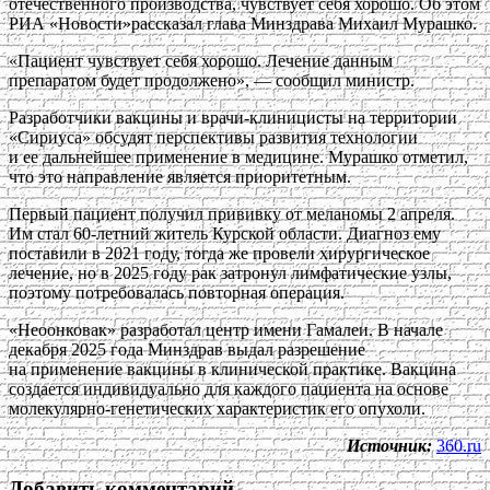
отечественного производства, чувствует себя хорошо. Об этом
РИА «Новости»рассказал глава Минздрава Михаил Мурашко.
«Пациент чувствует себя хорошо. Лечение данным
препаратом будет продолжено», — сообщил министр.
Разработчики вакцины и врачи-клиницисты на территории
«Сириуса» обсудят перспективы развития технологии
и ее дальнейшее применение в медицине. Мурашко отметил,
что это направление является приоритетным.
Первый пациент получил прививку от меланомы 2 апреля.
Им стал 60-летний житель Курской области. Диагноз ему
поставили в 2021 году, тогда же провели хирургическое
лечение, но в 2025 году рак затронул лимфатические узлы,
поэтому потребовалась повторная операция.
«Неоонковак» разработал центр имени Гамалеи. В начале
декабря 2025 года Минздрав выдал разрешение
на применение вакцины в клинической практике. Вакцина
создается индивидуально для каждого пациента на основе
молекулярно-генетических характеристик его опухоли.
Источник:
360.ru
Добавить комментарий