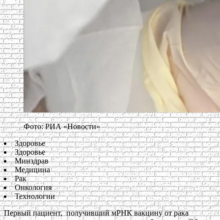
Фото: РИА «Новости»
Здоровье
Здоровье
Минздрав
Медицина
Рак
Онкология
Технологии
Первый пациент, получивший мРНК вакцину от рака