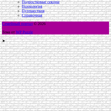
Подростковые секции
Психология
Путешествия
Справочная
Семейный портал
© 2026
Тема от
WP Puzzle
➤