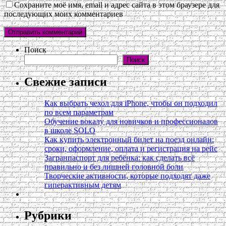
Сохраните моё имя, email и адрес сайта в этом браузере для
последующих моих комментариев
Поиск
Поиск
Свежие записи
Как выбрать чехол для iPhone, чтобы он подходил
по всем параметрам
Обучение вокалу для новичков и профессионалов
в школе SOLO
Как купить электронный билет на поезд онлайн:
сроки, оформление, оплата и регистрация на рейс
Загранпаспорт для ребёнка: как сделать всё
правильно и без лишней головной боли
Творческие активности, которые подходят даже
гиперактивным детям
Рубрики