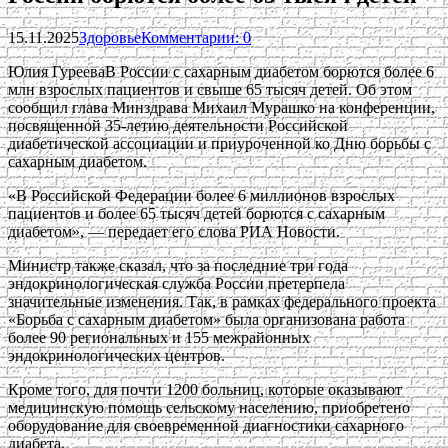
15.11.2025
Здоровье
Комментарии: 0
Юлия ГурееваВ России с сахарным диабетом борются более 6
млн взрослых пациентов и свыше 65 тысяч детей. Об этом
сообщил глава Минздрава Михаил Мурашко на конференции,
посвященной 35-летию деятельности Российской
диабетической ассоциации и приуроченной ко Дню борьбы с
сахарным диабетом.
«В Российской Федерации более 6 миллионов взрослых
пациентов и более 65 тысяч детей борются с сахарным
диабетом», — передает его слова РИА Новости.
Министр также сказал, что за последние три года
эндокринологическая служба России претерпела
значительные изменения. Так, в рамках федерального проекта
«Борьба с сахарным диабетом» была организована работа
более 90 региональных и 155 межрайонных
эндокринологических центров.
Кроме того, для почти 1200 больниц, которые оказывают
медицинскую помощь сельскому населению, приобретено
оборудование для своевременной диагностики сахарного
диабета.