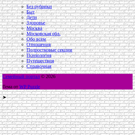
Без рубрики
Быт
Дети
Здоровье
Москва
Московская обл.
Обо всем
Отношения
Подростковые секции
Психология
Путешествия
Справочная
Семейный портал
© 2026
Тема от
WP Puzzle
➤