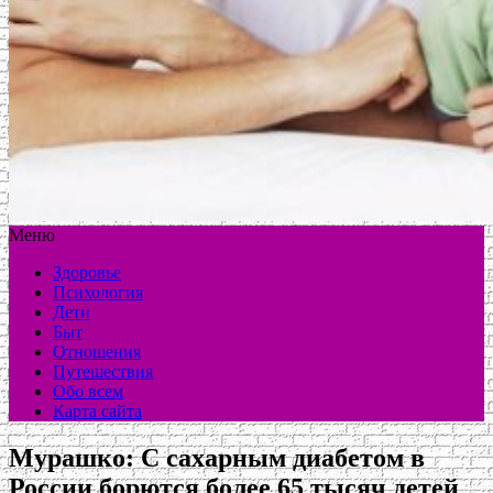
Меню
Здоровье
Психология
Дети
Быт
Отношения
Путешествия
Обо всем
Карта сайта
Мурашко: С сахарным диабетом в
России борются более 65 тысяч детей