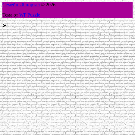
Семейный портал
© 2026
Тема от
WP Puzzle
➤