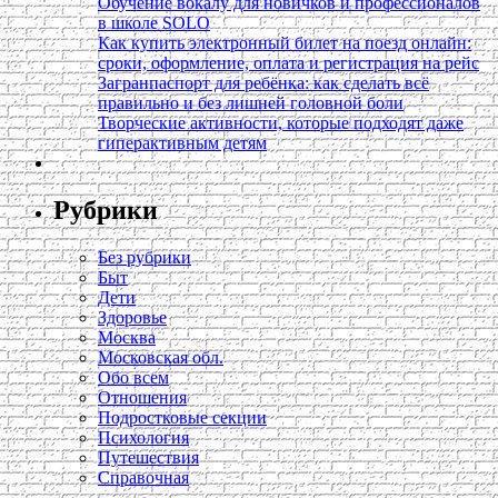
Обучение вокалу для новичков и профессионалов
в школе SOLO
Как купить электронный билет на поезд онлайн:
сроки, оформление, оплата и регистрация на рейс
Загранпаспорт для ребёнка: как сделать всё
правильно и без лишней головной боли
Творческие активности, которые подходят даже
гиперактивным детям
Рубрики
Без рубрики
Быт
Дети
Здоровье
Москва
Московская обл.
Обо всем
Отношения
Подростковые секции
Психология
Путешествия
Справочная