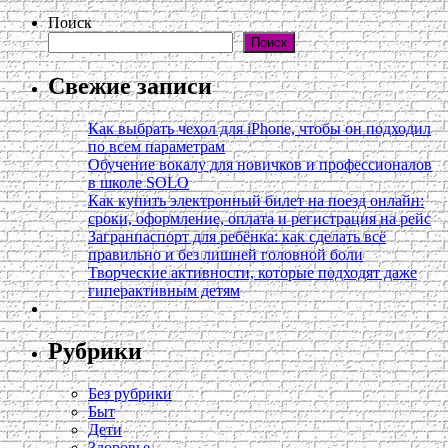
Поиск
Поиск
Свежие записи
Как выбрать чехол для iPhone, чтобы он подходил
по всем параметрам
Обучение вокалу для новичков и профессионалов
в школе SOLO
Как купить электронный билет на поезд онлайн:
сроки, оформление, оплата и регистрация на рейс
Загранпаспорт для ребёнка: как сделать всё
правильно и без лишней головной боли
Творческие активности, которые подходят даже
гиперактивным детям
Рубрики
Без рубрики
Быт
Дети
Здоровье