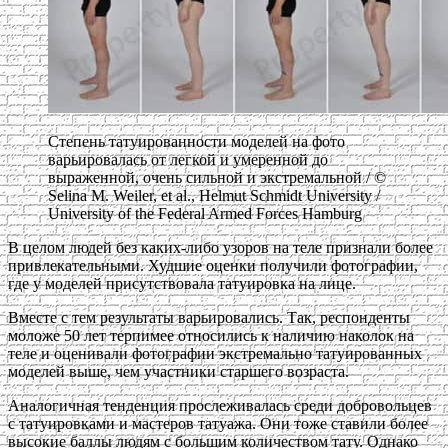
Степень татуированности моделей на фото
варьировалась от легкой и умеренной до
выраженной, очень сильной и экстремальной / ©
Selina M. Weiler, et al., Helmut Schmidt University /
University of the Federal Armed Forces Hamburg
В целом людей без каких-либо узоров на теле признали более
привлекательными. Худшие оценки получили фотографии,
где у моделей присутствовала татуировка на лице.
Вместе с тем результаты варьировались. Так, респонденты
моложе 50 лет терпимее относились к наличию наколок на
теле и оценивали фотографии экстремально татуированных
моделей выше, чем участники старшего возраста.
Аналогичная тенденция прослеживалась среди добровольцев
с татуировками и мастеров татуажа. Они тоже ставили более
высокие баллы людям с большим количеством тату. Однако