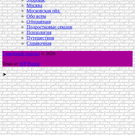
Москва
Московская обл.
Обо всем
Отношения
Подростковые секции
Психология
Путешествия
Справочная
Семейный портал
© 2026
Тема от
WP Puzzle
➤