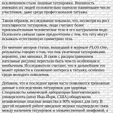
исключением стали лицевые татуировки. Внешность
имевших их людей положительно оценили наименьшее число
участников, даже среди профессионалов татуажа.
Таким образом, исследование показало, что, несмотря на рост
популярности татуировок, люди считают более
привлекательным человеческое тело в его натуральном виде.
Психологи связали такое предпочтение с тем, что тату могут
искажать естественную симметрию тела.
По мнению авторов статьи, вышедшей в журнале
PLOS One
,
результаты говорят о том, что пик увлечения татуировками,
вероятно, уже миновал. В связи с распространением
нательные рисунки перестали быть чем-то особенным и
необычным. Исследователи считают, что в дальнейшем это
может привести к снижению интереса к татуажу, особенно
среди молодого поколения.
Добавим, что в последнее время часто появляются тревожные
данные о последствиях татуировок для здоровья.
Специалисты химической лаборатории Бингемтонского
университета (штат Нью-Йорк, США) обнаружили
незаявленные опасные вещества в 90% чернил для тату. В
другой недавней работе шведские медики подтвердили связь
между наличием татуировок и злокачественной лимфомой, а