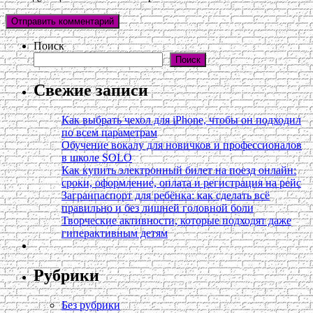
Поиск
Поиск
Свежие записи
Как выбрать чехол для iPhone, чтобы он подходил
по всем параметрам
Обучение вокалу для новичков и профессионалов
в школе SOLO
Как купить электронный билет на поезд онлайн:
сроки, оформление, оплата и регистрация на рейс
Загранпаспорт для ребёнка: как сделать всё
правильно и без лишней головной боли
Творческие активности, которые подходят даже
гиперактивным детям
Рубрики
Без рубрики