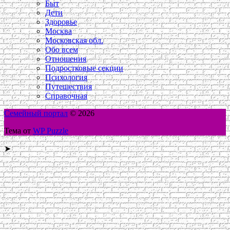
Быт
Дети
Здоровье
Москва
Московская обл.
Обо всем
Отношения
Подростковые секции
Психология
Путешествия
Справочная
Семейный портал
© 2026
Тема от
WP Puzzle
➤