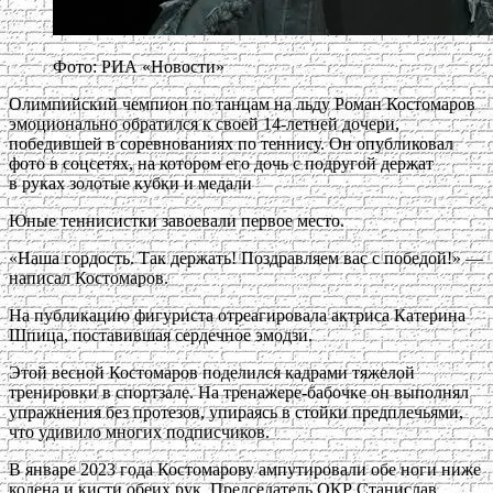
Фото: РИА «Новости»
Олимпийский чемпион по танцам на льду Роман Костомаров
эмоционально обратился к своей 14-летней дочери,
победившей в соревнованиях по теннису. Он опубликовал
фото в соцсетях, на котором его дочь с подругой держат
в руках золотые кубки и медали
Юные теннисистки завоевали первое место.
«Наша гордость. Так держать! Поздравляем вас с победой!» —
написал Костомаров.
На публикацию фигуриста отреагировала актриса Катерина
Шпица, поставившая сердечное эмодзи.
Этой весной Костомаров поделился кадрами тяжелой
тренировки в спортзале. На тренажере-бабочке он выполнял
упражнения без протезов, упираясь в стойки предплечьями,
что удивило многих подписчиков.
В январе 2023 года Костомарову ампутировали обе ноги ниже
колена и кисти обеих рук. Председатель ОКР Станислав