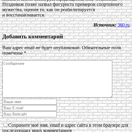
Поздняков позже назвал фигуриста примером спортивного
мужества, оценив то, как он реабилитируется
и восстанавливается.
Источник:
360.ru
Добавить комментарий
Ваш адрес email не будет опубликован.
Обязательные поля
помечены
*
Сохраните моё имя, email и адрес сайта в этом браузере для
последующих моих комментариев