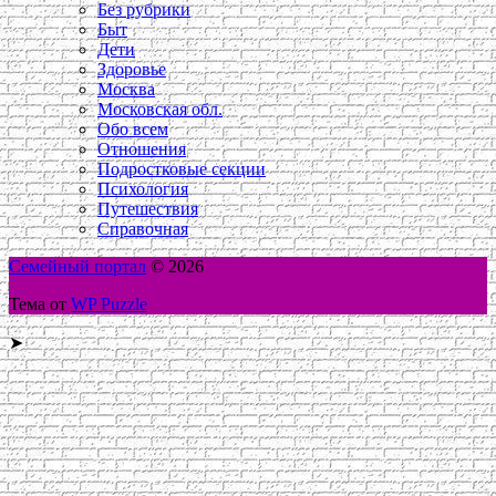
Без рубрики
Быт
Дети
Здоровье
Москва
Московская обл.
Обо всем
Отношения
Подростковые секции
Психология
Путешествия
Справочная
Семейный портал
© 2026
Тема от
WP Puzzle
➤