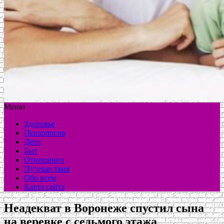
Меню
Здоровье
Психология
Дети
Быт
Отношения
Путешествия
Обо всем
Карта сайта
Неадекват в Воронеже спустил сына
на веревке с седьмого этажа