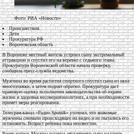
Фото: РИА «Новости»
Происшествия
Дети
Прокуратура РФ
Воронежская область
В Воронеже местный житель устроил сыну экстремальный
аттракцион и спустил его на веревке с седьмого этажа.
Прокуратура Воронежской области начала проверку,
сообщила пресс-служба ведомства.
Мужчина во время распития спиртного спустил сына из окна
многоэтажки, а затем поднял обратно. Прокуратура даст
правовую оценку исполнения законодательства об охране
жизни и здоровья несовершеннолетних, а при необходимости
примет меры реагирования.
Телеграм-канал «Радио Sputnik» уточнил, что знакомые
мужчины снимали происходящее на видео и не пытались его
остановить. Возраст ребенка пока неизвестен.
Ранее житель Москвы оставил двухлетнего сына на улице