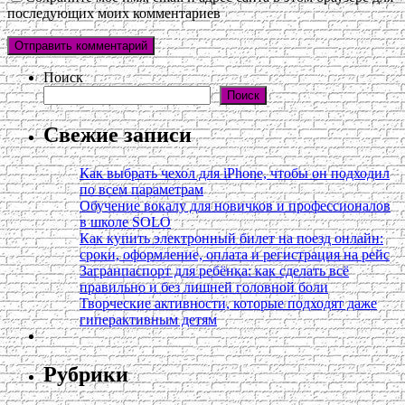
последующих моих комментариев
Поиск
Поиск
Свежие записи
Как выбрать чехол для iPhone, чтобы он подходил
по всем параметрам
Обучение вокалу для новичков и профессионалов
в школе SOLO
Как купить электронный билет на поезд онлайн:
сроки, оформление, оплата и регистрация на рейс
Загранпаспорт для ребёнка: как сделать всё
правильно и без лишней головной боли
Творческие активности, которые подходят даже
гиперактивным детям
Рубрики