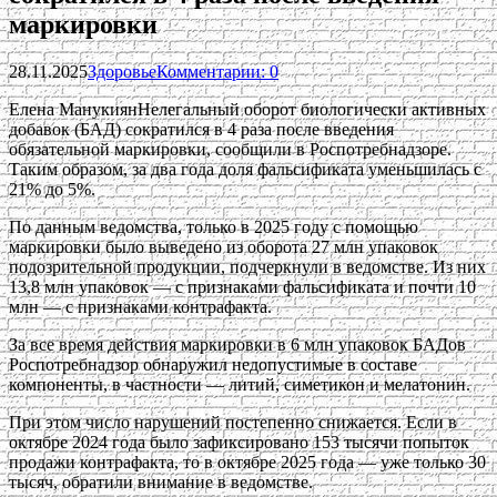
маркировки
28.11.2025
Здоровье
Комментарии: 0
Елена МанукиянНелегальный оборот биологически активных
добавок (БАД) сократился в 4 раза после введения
обязательной маркировки, сообщили в Роспотребнадзоре.
Таким образом, за два года доля фальсификата уменьшилась с
21% до 5%.
По данным ведомства, только в 2025 году с помощью
маркировки было выведено из оборота 27 млн упаковок
подозрительной продукции, подчеркнули в ведомстве. Из них
13,8 млн упаковок — с признаками фальсификата и почти 10
млн — с признаками контрафакта.
За все время действия маркировки в 6 млн упаковок БАДов
Роспотребнадзор обнаружил недопустимые в составе
компоненты, в частности — литий, симетикон и мелатонин.
При этом число нарушений постепенно снижается. Если в
октябре 2024 года было зафиксировано 153 тысячи попыток
продажи контрафакта, то в октябре 2025 года — уже только 30
тысяч, обратили внимание в ведомстве.