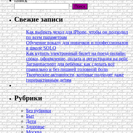
Поиск
Поиск
Свежие записи
Как выбрать чехол для iPhone, чтобы он подходил
по всем параметрам
Обучение вокалу для новичков и профессионалов
в школе SOLO
Как купить электронный билет на поезд онлайн:
сроки, оформление, оплата и регистрация на рейс
Загранпаспорт для ребёнка: как сделать всё
правильно и без лишней головной боли
Творческие активности, которые подходят даже
гиперактивным детям
Рубрики
Без рубрики
Быт
Дети
Здоровье
Москва