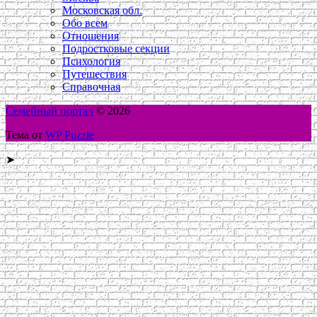
Московская обл.
Обо всем
Отношения
Подростковые секции
Психология
Путешествия
Справочная
Семейный портал
© 2026
Тема от
WP Puzzle
➤