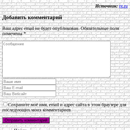
Источник:
rg.ru
Добавить комментарий
Ваш адрес email не будет опубликован.
Обязательные поля
помечены
*
Сохраните моё имя, email и адрес сайта в этом браузере для
последующих моих комментариев