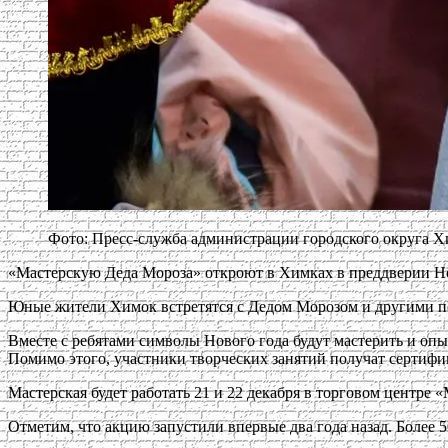
Фото: Пресс-служба администрации городского округа 
«Мастерскую Деда Мороза» откроют в Химках в преддверии Ново
Юные жители Химок встретятся с Дедом Морозом и другими пе
Вместе с ребятами символы Нового года будут мастерить и оп
Помимо этого, участники творческих занятий получат сертиф
Мастерская будет работать 21 и 22 декабря в торговом центре «М
Отметим, что акцию запустили впервые два года назад. Более 