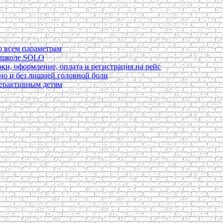
о всем параметрам
в школе SOLO
ки, оформление, оплата и регистрация на рейс
ьно и без лишней головной боли
перактивным детям