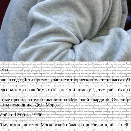
Химки
го года. Дети примут участие в творческих мастер-классах 21 
рсонажами из любимых сказок. Они помогут детям сделать пра
ытные преподаватели и активисты «Молодой Гвардии». Сувениры
икаты помощника Деда Мороза.
ой» с 12:00 до 19:00.
50 муниципалитетов Московской области присоединились к ней в