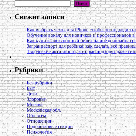
Поиск
Свежие записи
Как выбрать чехол для iPhone, чтобы он подходил п
Обучение вокалу для новичков и профессионалов 
Как купить электронный билет на поезд онлайн: сро
Загранпаспорт для ребёнка: как сделать всё правил
Творческие активности, которые подходят даже ги
Рубрики
Без рубрики
Быт
Дети
Здоровье
Москва
Московская обл.
Обо всем
Отношения
Подростковые секции
Психология