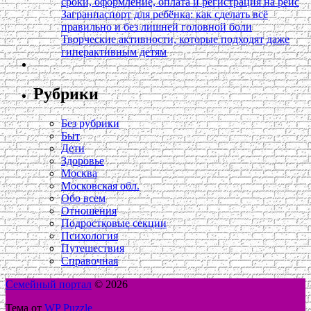
сроки, оформление, оплата и регистрация на рейс
Загранпаспорт для ребёнка: как сделать всё
правильно и без лишней головной боли
Творческие активности, которые подходят даже
гиперактивным детям
Рубрики
Без рубрики
Быт
Дети
Здоровье
Москва
Московская обл.
Обо всем
Отношения
Подростковые секции
Психология
Путешествия
Справочная
Семейный портал
© 2026
Тема от
WP Puzzle