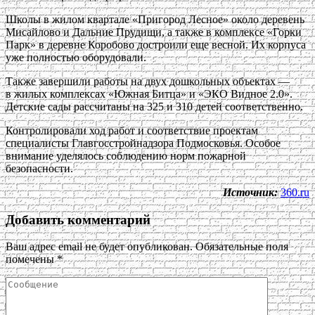
Школы в жилом квартале «Пригород Лесное» около деревень
Мисайлово и Дальние Прудищи, а также в комплексе «Горки
Парк» в деревне Коробово достроили еще весной. Их корпуса
уже полностью оборудовали.
Также завершили работы на двух дошкольных объектах —
в жилых комплексах «Южная Битца» и «ЭКО Видное 2.0».
Детские сады рассчитаны на 325 и 310 детей соответственно.
Контролировали ход работ и соответствие проектам
специалисты Главгосстройнадзора Подмосковья. Особое
внимание уделялось соблюдению норм пожарной
безопасности.
Источник:
360.ru
Добавить комментарий
Ваш адрес email не будет опубликован.
Обязательные поля
помечены
*