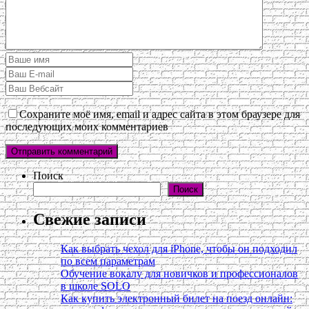
Сохраните моё имя, email и адрес сайта в этом браузере для
последующих моих комментариев
Поиск
Поиск
Свежие записи
Как выбрать чехол для iPhone, чтобы он подходил
по всем параметрам
Обучение вокалу для новичков и профессионалов
в школе SOLO
Как купить электронный билет на поезд онлайн: