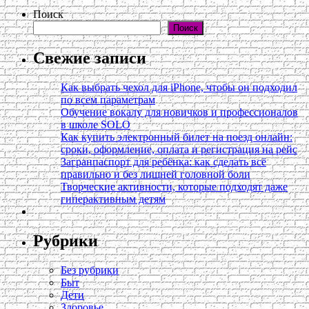
Поиск
Поиск
Свежие записи
Как выбрать чехол для iPhone, чтобы он подходил
по всем параметрам
Обучение вокалу для новичков и профессионалов
в школе SOLO
Как купить электронный билет на поезд онлайн:
сроки, оформление, оплата и регистрация на рейс
Загранпаспорт для ребёнка: как сделать всё
правильно и без лишней головной боли
Творческие активности, которые подходят даже
гиперактивным детям
Рубрики
Без рубрики
Быт
Дети
Здоровье