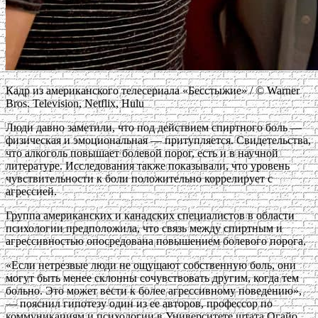
Кадр из американского телесериала «Бесстыжие» / © Warner
Bros. Television, Netflix, Hulu
Люди давно заметили, что под действием спиртного боль —
физическая и эмоциональная — притупляется. Свидетельства,
что алкоголь повышает болевой порог, есть и в научной
литературе. Исследования также показывали, что уровень
чувствительности к боли положительно коррелирует с
агрессией.
Группа американских и канадских специалистов в области
психологии предположила, что связь между спиртным и
агрессивностью опосредована повышением болевого порога.
«Если нетрезвые люди не ощущают собственную боль, они
могут быть менее склонны сочувствовать другим, когда тем
больно. Это может вести к более агрессивному поведению»,
— пояснил гипотезу один из ее авторов, профессор по
коммуникациям и психологии в Университете штата Огайо