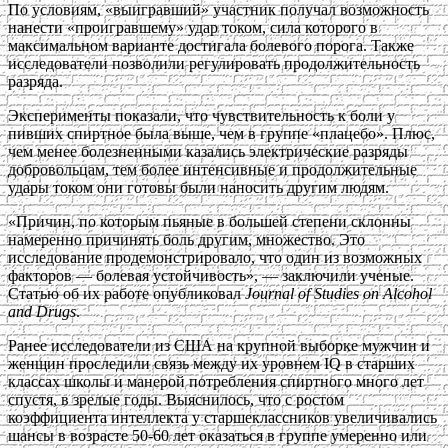
По условиям, «выигравший» участник получал возможность
нанести «проигравшему» удар током, сила которого в
максимальном варианте достигала болевого порога. Также
исследователи позволили регулировать продолжительность
разряда.
Эксперименты показали, что чувствительность к боли у
пивших спиртное была выше, чем в группе «плацебо». Плюс,
чем менее болезненными казались электрические разряды
добровольцам, тем более интенсивные и продолжительные
удары током они готовы были наносить другим людям.
«Причин, по которым пьяные в большей степени склонны
намеренно причинять боль другим, множество. Это
исследование продемонстрировало, что один из возможных
факторов — болевая устойчивость», — заключили ученые.
Статью об их работе опубликовал
Journal of Studies on Alcohol
and Drugs
.
Ранее исследователи из США на крупной выборке мужчин и
женщин проследили связь между их уровнем IQ в старших
классах школы и манерой потребления спиртного много лет
спустя, в зрелые годы. Выяснилось, что с ростом
коэффициента интеллекта у старшеклассников увеличивались
шансы в возрасте 50-60 лет оказаться в группе умеренно или