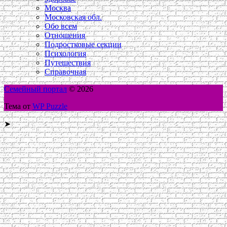
Москва
Московская обл.
Обо всем
Отношения
Подростковые секции
Психология
Путешествия
Справочная
Семейный портал
© 2026
Тема от
WP Puzzle
➤