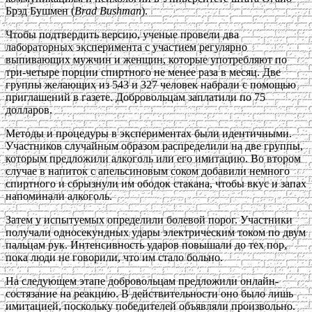
Брэд Бушмен (
Brad Bushman
).
Чтобы подтвердить версию, ученые провели два
лабораторных эксперимента с участием регулярно
выпивающих мужчин и женщин, которые употребляют по
три-четыре порции спиртного не менее раза в месяц. Две
группы желающих из 543 и 327 человек набрали с помощью
приглашений в газете. Добровольцам заплатили по 75
долларов.
Методы и процедуры в экспериментах были идентичными.
Участников случайным образом распределили на две группы,
которым предложили алкоголь или его имитацию. Во втором
случае в напиток с апельсиновым соком добавили немного
спиртного и сбрызнули им ободок стакана, чтобы вкус и запах
напоминали алкоголь.
Затем у испытуемых определили болевой порог. Участники
получали односекундных удары электрическим током по двум
пальцам рук. Интенсивность ударов повышали до тех пор,
пока люди не говорили, что им стало больно.
На следующем этапе добровольцам предложили онлайн-
состязание на реакцию. В действительности оно было лишь
имитацией, поскольку победителей объявляли произвольно.