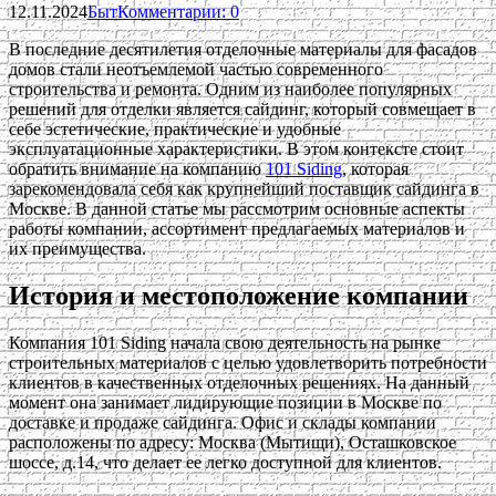
12.11.2024
Быт
Комментарии: 0
В последние десятилетия отделочные материалы для фасадов
домов стали неотъемлемой частью современного
строительства и ремонта. Одним из наиболее популярных
решений для отделки является сайдинг, который совмещает в
себе эстетические, практические и удобные
эксплуатационные характеристики. В этом контексте стоит
обратить внимание на компанию
101 Siding
, которая
зарекомендовала себя как крупнейший поставщик сайдинга в
Москве. В данной статье мы рассмотрим основные аспекты
работы компании, ассортимент предлагаемых материалов и
их преимущества.
История и местоположение компании
Компания 101 Siding начала свою деятельность на рынке
строительных материалов с целью удовлетворить потребности
клиентов в качественных отделочных решениях. На данный
момент она занимает лидирующие позиции в Москве по
доставке и продаже сайдинга. Офис и склады компании
расположены по адресу: Москва (Мытищи), Осташковское
шоссе, д.14, что делает ее легко доступной для клиентов.