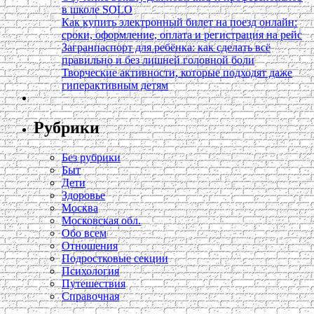
в школе SOLO
Как купить электронный билет на поезд онлайн:
сроки, оформление, оплата и регистрация на рейс
Загранпаспорт для ребёнка: как сделать всё
правильно и без лишней головной боли
Творческие активности, которые подходят даже
гиперактивным детям
Рубрики
Без рубрики
Быт
Дети
Здоровье
Москва
Московская обл.
Обо всем
Отношения
Подростковые секции
Психология
Путешествия
Справочная