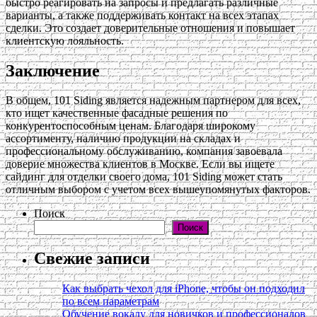
быстро реагировать на запросы и предлагать различные
варианты, а также поддерживать контакт на всех этапах
сделки. Это создает доверительные отношения и повышает
клиентскую лояльность.
Заключение
В общем, 101 Siding является надежным партнером для всех,
кто ищет качественные фасадные решения по
конкурентоспособным ценам. Благодаря широкому
ассортименту, наличию продукции на складах и
профессиональному обслуживанию, компания завоевала
доверие множества клиентов в Москве. Если вы ищете
сайдинг для отделки своего дома, 101 Siding может стать
отличным выбором с учетом всех вышеупомянутых факторов.
Поиск
Поиск
Свежие записи
Как выбрать чехол для iPhone, чтобы он подходил
по всем параметрам
Обучение вокалу для новичков и профессионалов