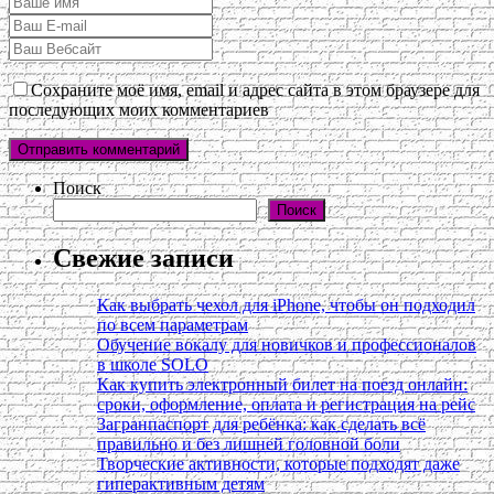
Сохраните моё имя, email и адрес сайта в этом браузере для
последующих моих комментариев
Поиск
Поиск
Свежие записи
Как выбрать чехол для iPhone, чтобы он подходил
по всем параметрам
Обучение вокалу для новичков и профессионалов
в школе SOLO
Как купить электронный билет на поезд онлайн:
сроки, оформление, оплата и регистрация на рейс
Загранпаспорт для ребёнка: как сделать всё
правильно и без лишней головной боли
Творческие активности, которые подходят даже
гиперактивным детям