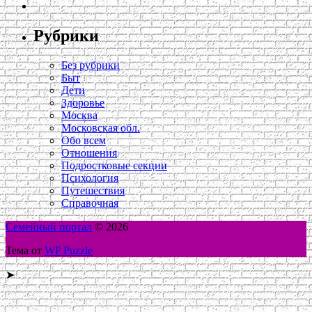
Рубрики
Без рубрики
Быт
Дети
Здоровье
Москва
Московская обл.
Обо всем
Отношения
Подростковые секции
Психология
Путешествия
Справочная
Семейный портал
© 2026
Тема от
WP Puzzle
➤