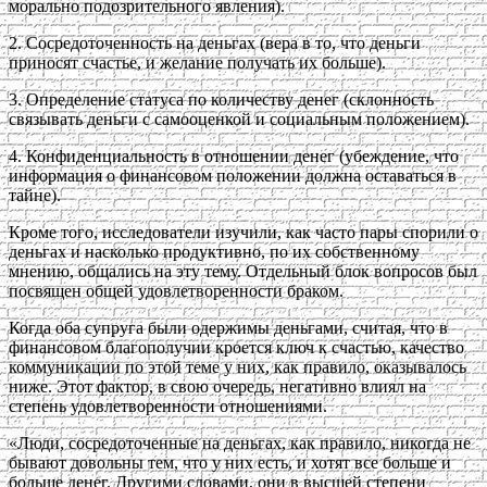
морально подозрительного явления).
2. Сосредоточенность на деньгах (вера в то, что деньги
приносят счастье, и желание получать их больше).
3. Определение статуса по количеству денег (склонность
связывать деньги с самооценкой и социальным положением).
4. Конфиденциальность в отношении денег (убеждение, что
информация о финансовом положении должна оставаться в
тайне).
Кроме того, исследователи изучили, как часто пары спорили о
деньгах и насколько продуктивно, по их собственному
мнению, общались на эту тему. Отдельный блок вопросов был
посвящен общей удовлетворенности браком.
Когда оба супруга были одержимы деньгами, считая, что в
финансовом благополучии кроется ключ к счастью, качество
коммуникации по этой теме у них, как правило, оказывалось
ниже. Этот фактор, в свою очередь, негативно влиял на
степень удовлетворенности отношениями.
«Люди, сосредоточенные на деньгах, как правило, никогда не
бывают довольны тем, что у них есть, и хотят все больше и
больше денег. Другими словами, они в высшей степени