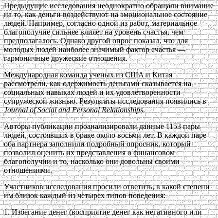
Предыдущие исследования неоднократно обращали внимание
на то, как деньги воздействуют на эмоциональное состояние
людей. Например, согласно одной из работ, материальное
благополучие сильнее влияет на уровень счастья, чем
предполагалось. Однако другой опрос показал, что для
молодых людей наиболее значимый фактор счастья —
гармоничные дружеские отношения.
Международная команда ученых из США и Китая
рассмотрели, как одержимость деньгами сказывается на
социальных навыках людей и их удовлетворенности
супружеской жизнью. Результаты исследования появились в
Journal of Social and Personal Relationships
.
Авторы публикации проанализировали данные 1153 пары
людей, состоявших в браке около восьми лет. В каждой паре
оба партнера заполнили подробный опросник, который
позволил оценить их представления о финансовом
благополучии и то, насколько они довольны своими
отношениями.
Участников исследования просили ответить, в какой степени
им близок каждый из четырех типов поведения:
1. Избегание денег (восприятие денег как негативного или