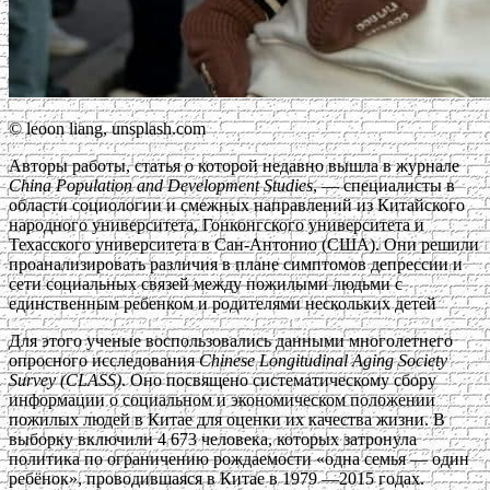
© leoon liang, unsplash.com
Авторы работы, статья о которой недавно вышла в журнале
China Population and Development Studies
, — специалисты в
области социологии и смежных направлений из Китайского
народного университета, Гонконгского университета и
Техасского университета в Сан-Антонио (США). Они решили
проанализировать различия в плане симптомов депрессии и
сети социальных связей между пожилыми людьми с
единственным ребенком и родителями нескольких детей
Для этого ученые воспользовались данными многолетнего
опросного исследования
Chinese Longitudinal Aging Society
Survey (CLASS)
. Оно посвящено систематическому сбору
информации о социальном и экономическом положении
пожилых людей в Китае для оценки их качества жизни. В
выборку включили 4 673 человека, которых затронула
политика по ограничению рождаемости «одна семья — один
ребёнок», проводившаяся в Китае в 1979 —2015 годах.