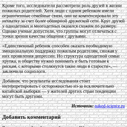
Кроме того, исследователи рассмотрели роль друзей в жизни
пожилых родителей. Хотя люди с одним ребенком имели
ограниченные семейные связи, они не компенсировали эту
нехватку за счет более обширной дружеской сети. Круг друзей
у однодетных и многодетных оказался схожим по размеру.
Однако ученые допустили, что группы могут отличаться с
точки зрения качества общения с друзьями.
«Единственный ребенок способен оказать необходимую
эмоциональную поддержку пожилым родителям, снижая у
них проявления депрессии. Но структура однодетной семьи
хрупка, и обществу нужно понимать и быть готовым к
рискам, с которыми столкнутся такие люди в старости», —
заключили социологи.
Добавим, что результаты исследования стоит
интерпретировать с осторожностью из-за исключительно
китайской выборки — у жителей других стран тенденции
могут быть другими.
Источник:
naked-science.ru
Добавить комментарий