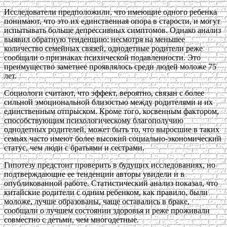
Исследователи предположили, что имеющие одного ребенка
понимают, что это их единственная опора в старости, и могут
испытывать больше депрессивных симптомов. Однако анализ
выявил обратную тенденцию: несмотря на меньшее
количество семейных связей, однодетные родители реже
сообщали о признаках психической подавленности. Это
преимущество заметнее проявлялось среди людей моложе 75
лет.
Социологи считают, что эффект, вероятно, связан с более
сильной эмоциональной близостью между родителями и их
единственным отпрыском. Кроме того, косвенным фактором,
способствующим психологическому благополучию
однодетных родителей, может быть то, что выросшие в таких
семьях часто имеют более высокий социально-экономический
статус, чем люди с братьями и сестрами.
Гипотезу предстоит проверить в будущих исследованиях, но
подтверждающие ее тенденции авторы увидели и в
опубликованной работе. Статистический анализ показал, что
китайские родители с одним ребенком, как правило, были
моложе, лучше образованы, чаще оставались в браке,
сообщали о лучшем состоянии здоровья и реже проживали
совместно с детьми, чем многодетные.