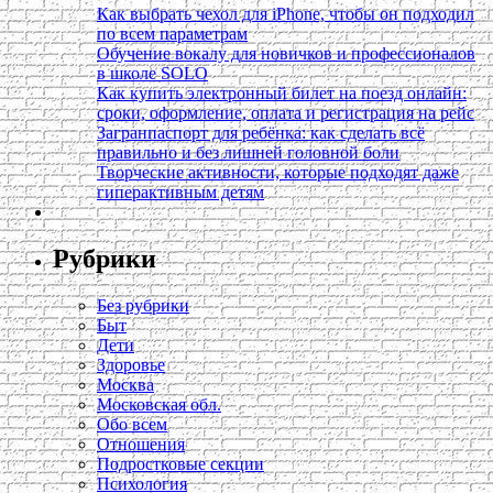
Как выбрать чехол для iPhone, чтобы он подходил
по всем параметрам
Обучение вокалу для новичков и профессионалов
в школе SOLO
Как купить электронный билет на поезд онлайн:
сроки, оформление, оплата и регистрация на рейс
Загранпаспорт для ребёнка: как сделать всё
правильно и без лишней головной боли
Творческие активности, которые подходят даже
гиперактивным детям
Рубрики
Без рубрики
Быт
Дети
Здоровье
Москва
Московская обл.
Обо всем
Отношения
Подростковые секции
Психология