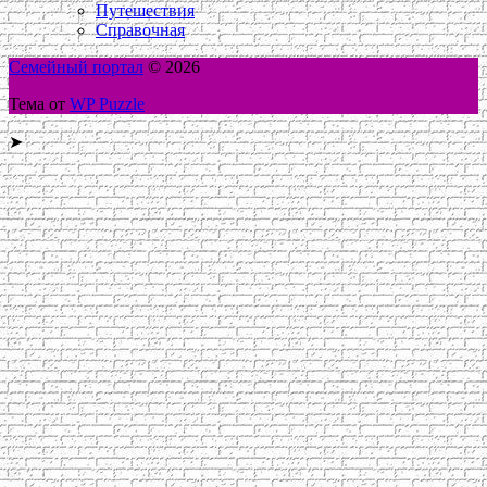
Путешествия
Справочная
Семейный портал
© 2026
Тема от
WP Puzzle
➤