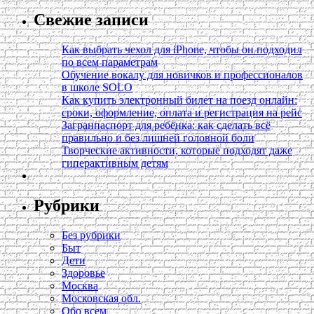
Свежие записи
Как выбрать чехол для iPhone, чтобы он подходил
по всем параметрам
Обучение вокалу для новичков и профессионалов
в школе SOLO
Как купить электронный билет на поезд онлайн:
сроки, оформление, оплата и регистрация на рейс
Загранпаспорт для ребёнка: как сделать всё
правильно и без лишней головной боли
Творческие активности, которые подходят даже
гиперактивным детям
Рубрики
Без рубрики
Быт
Дети
Здоровье
Москва
Московская обл.
Обо всем