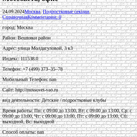
24.09.2024
Москва
,
Подростковые секции
,
Справочная
Комментарии: 0
город: Москва
Район: Вешняки район
Адрес: улица Молдагуловой, 3 к3
Индекс: 111538.0
Телефон: +7 (499) 373‒35‒78
Мобильный Телефон: nan
Сайт: http://mossovet-vao.ru
вид деятельности: Детские / подростковые клубы
Время работы: Пн: с 09:00 до 13:00, Вт: с 09:00 до 13:00, Ср: с
09:00 до 13:00, Чт: с 09:00 до 13:00, Пт: с 09:00 до 13:00, Сб:
выходной, Вс: выходной
Способ оплаты: nan