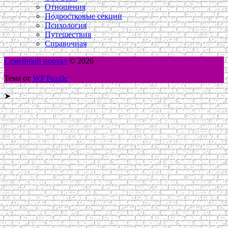
Отношения
Подростковые секции
Психология
Путешествия
Справочная
Семейный портал
© 2026
Тема от
WP Puzzle
➤