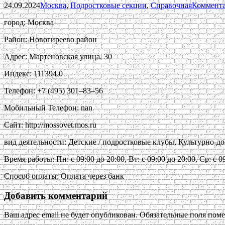
24.09.2024
Москва
,
Подростковые секции
,
Справочная
Коммента
город: Москва
Район: Новогиреево район
Адрес: Мартеновская улица, 30
Индекс: 111394.0
Телефон: +7 (495) 301‒83‒56
Мобильный Телефон: nan
Сайт: http://mossovet.mos.ru
вид деятельности: Детские / подростковые клубы, Культурно-д
Время работы: Пн: с 09:00 до 20:00, Вт: с 09:00 до 20:00, Ср: с 09
Способ оплаты: Оплата через банк
Добавить комментарий
Ваш адрес email не будет опубликован.
Обязательные поля пом