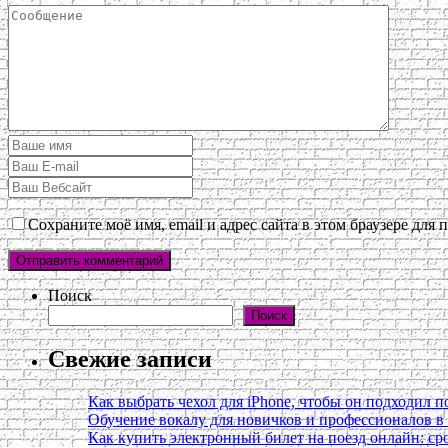
Сохраните моё имя, email и адрес сайта в этом браузере дл
Поиск
Поиск
Свежие записи
Как выбрать чехол для iPhone, чтобы он подходил п
Обучение вокалу для новичков и профессионалов 
Как купить электронный билет на поезд онлайн: сро