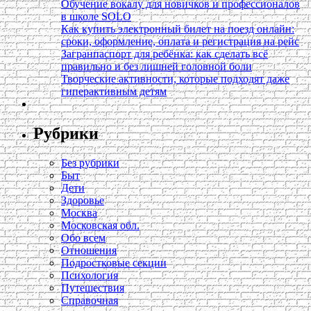
Обучение вокалу для новичков и профессионалов
в школе SOLO
Как купить электронный билет на поезд онлайн:
сроки, оформление, оплата и регистрация на рейс
Загранпаспорт для ребёнка: как сделать всё
правильно и без лишней головной боли
Творческие активности, которые подходят даже
гиперактивным детям
Рубрики
Без рубрики
Быт
Дети
Здоровье
Москва
Московская обл.
Обо всем
Отношения
Подростковые секции
Психология
Путешествия
Справочная