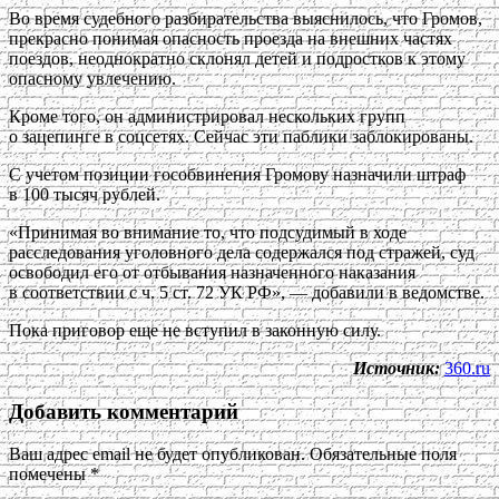
Во время судебного разбирательства выяснилось, что Громов,
прекрасно понимая опасность проезда на внешних частях
поездов, неоднократно склонял детей и подростков к этому
опасному увлечению.
Кроме того, он администрировал нескольких групп
о зацепинге в соцсетях. Сейчас эти паблики заблокированы.
С учетом позиции гособвинения Громову назначили штраф
в 100 тысяч рублей.
«Принимая во внимание то, что подсудимый в ходе
расследования уголовного дела содержался под стражей, суд
освободил его от отбывания назначенного наказания
в соответствии с ч. 5 ст. 72 УК РФ», — добавили в ведомстве.
Пока приговор еще не вступил в законную силу.
Источник:
360.ru
Добавить комментарий
Ваш адрес email не будет опубликован.
Обязательные поля
помечены
*