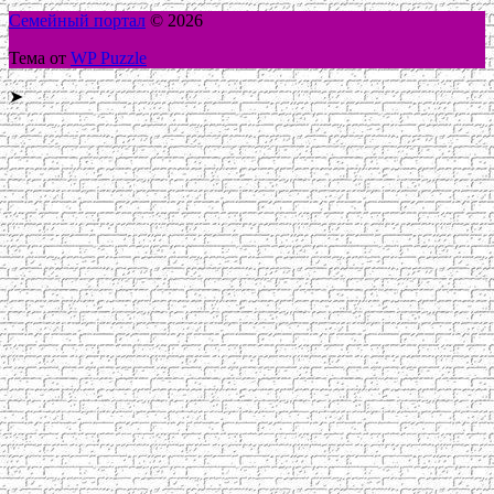
Семейный портал
© 2026
Тема от
WP Puzzle
➤