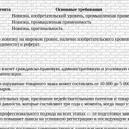
тента
Основные требования
Новизна, изобретательский уровень, промышленная прим
Новизна, промышленная применимость
Новизна, оригинальность
го новизну на мировом уровне, наличие изобретательского уров
одимости) и реферат.
 влечет гражданско-правовую, административную и уголовную о
мпенсации.
а нарушение товарного знака может составлять от 10 000 до 5 00
варов.
ельных прав, признании недействительными патентов и товарн
давности, которые составляют три года с момента, когда лицо 
профессионального подхода на всех этапах — от подготовки зая
но повышает шансы на успешную регистрацию и последующую з
венности постоянно совершенствуется, учитывая международные