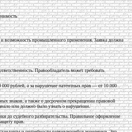
енимость
ня и возможность промышленного применения. Заявка должна
тветственность. Правообладатель может требовать
0 000 рублей, а за нарушение патентных прав — от 10 000
ых знаков, а также о досрочном прекращении правовой
узнало или должно было узнать о нарушении.
вки до судебного разбирательства. Правильное оформление
ащиту прав.
 стандарты и потребности развивающейся экономики. Это