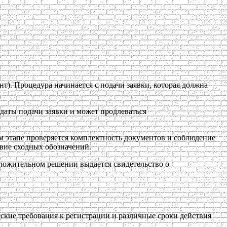
т). Процедура начинается с подачи заявки, которая должна
 даты подачи заявки и может продлеваться
ом этапе проверяется комплектность документов и соблюдение
вие сходных обозначений.
оложительном решении выдается свидетельство о
кие требования к регистрации и различные сроки действия