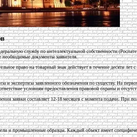
ов
едеральную службу по интеллектуальной собственности (Роспатен
же необходимые документы заявителя.
ельное право на товарный знак действует в течение десяти лет с
тиза и экспертиза заявленного обозначения по существу. На перв
ответствие условиям предоставления правовой охраны и отсутст
рения заявки составляет 12-18 месяцев с момента подачи. При п
й
одели и промышленные образцы. Каждый объект имеет специфичес