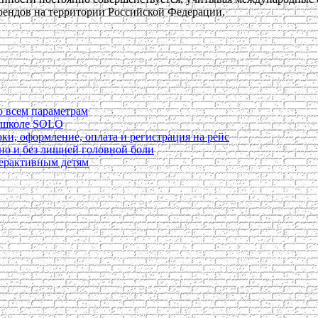
рендов на территории Российской Федерации.
о всем параметрам
в школе SOLO
ки, оформление, оплата и регистрация на рейс
ьно и без лишней головной боли
перактивным детям