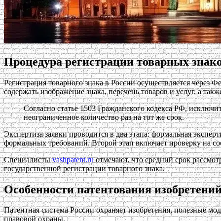
Процедура регистрации товарных знак
Регистрация товарного знака в России осуществляется через Ф
содержать изображение знака, перечень товаров и услуг, а так
Согласно статье 1503 Гражданского кодекса РФ, исключит
неограниченное количество раз на тот же срок.
Экспертиза заявки проводится в два этапа: формальная экспер
формальных требований. Второй этап включает проверку на со
Специалисты
vashpatent.ru
отмечают, что средний срок рассмот
государственной регистрации товарного знака.
Особенности патентования изобретени
Патентная система России охраняет изобретения, полезные м
правовой охраны.