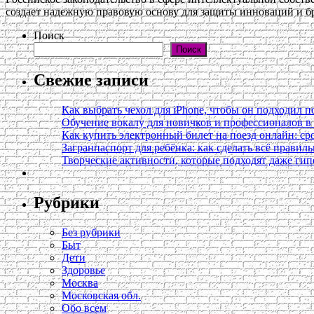
создает надежную правовую основу для защиты инноваций и б
Поиск
Поиск
Свежие записи
Как выбрать чехол для iPhone, чтобы он подходил п
Обучение вокалу для новичков и профессионалов 
Как купить электронный билет на поезд онлайн: сро
Загранпаспорт для ребёнка: как сделать всё правил
Творческие активности, которые подходят даже ги
Рубрики
Без рубрики
Быт
Дети
Здоровье
Москва
Московская обл.
Обо всем