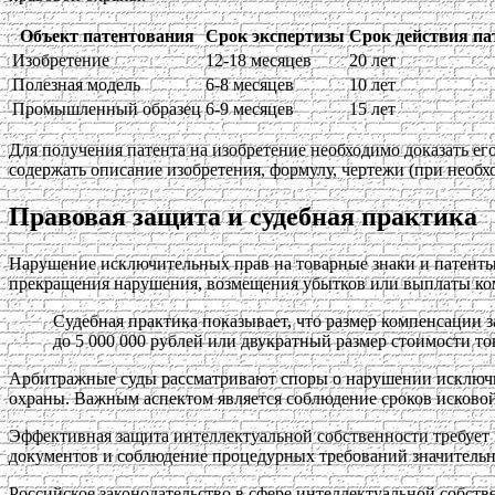
Объект патентования
Срок экспертизы
Срок действия па
Изобретение
12-18 месяцев
20 лет
Полезная модель
6-8 месяцев
10 лет
Промышленный образец
6-9 месяцев
15 лет
Для получения патента на изобретение необходимо доказать е
содержать описание изобретения, формулу, чертежи (при необх
Правовая защита и судебная практика
Нарушение исключительных прав на товарные знаки и патенты
прекращения нарушения, возмещения убытков или выплаты ко
Судебная практика показывает, что размер компенсации з
до 5 000 000 рублей или двукратный размер стоимости то
Арбитражные суды рассматривают споры о нарушении исключит
охраны. Важным аспектом является соблюдение сроков исковой 
Эффективная защита интеллектуальной собственности требует 
документов и соблюдение процедурных требований значитель
Российское законодательство в сфере интеллектуальной собст