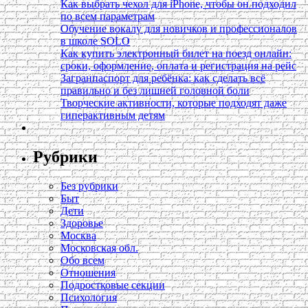
Как выбрать чехол для iPhone, чтобы он подходил
по всем параметрам
Обучение вокалу для новичков и профессионалов
в школе SOLO
Как купить электронный билет на поезд онлайн:
сроки, оформление, оплата и регистрация на рейс
Загранпаспорт для ребёнка: как сделать всё
правильно и без лишней головной боли
Творческие активности, которые подходят даже
гиперактивным детям
Рубрики
Без рубрики
Быт
Дети
Здоровье
Москва
Московская обл.
Обо всем
Отношения
Подростковые секции
Психология