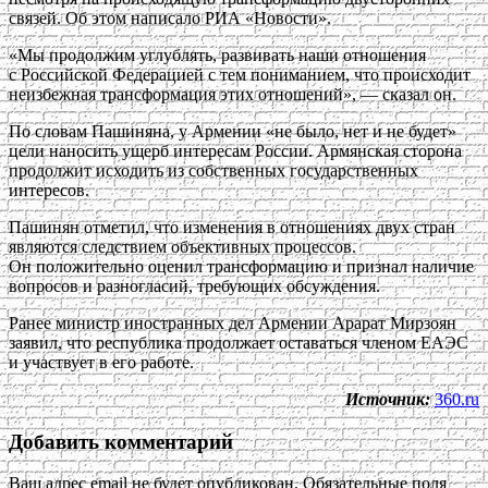
связей. Об этом написало РИА «Новости».
«Мы продолжим углублять, развивать наши отношения
с Российской Федерацией с тем пониманием, что происходит
неизбежная трансформация этих отношений», — сказал он.
По словам Пашиняна, у Армении «не было, нет и не будет»
цели наносить ущерб интересам России. Армянская сторона
продолжит исходить из собственных государственных
интересов.
Пашинян отметил, что изменения в отношениях двух стран
являются следствием объективных процессов.
Он положительно оценил трансформацию и признал наличие
вопросов и разногласий, требующих обсуждения.
Ранее министр иностранных дел Армении Арарат Мирзоян
заявил, что республика продолжает оставаться членом ЕАЭС
и участвует в его работе.
Источник:
360.ru
Добавить комментарий
Ваш адрес email не будет опубликован.
Обязательные поля