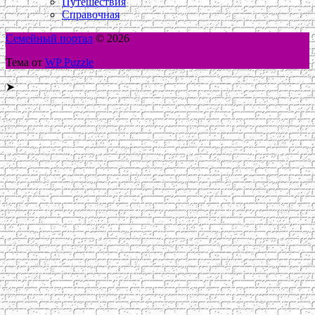
Путешествия
Справочная
Семейный портал
© 2026
Тема от
WP Puzzle
➤