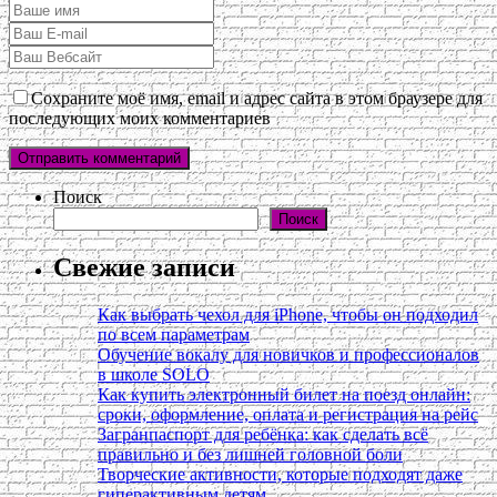
Сохраните моё имя, email и адрес сайта в этом браузере для
последующих моих комментариев
Поиск
Поиск
Свежие записи
Как выбрать чехол для iPhone, чтобы он подходил
по всем параметрам
Обучение вокалу для новичков и профессионалов
в школе SOLO
Как купить электронный билет на поезд онлайн:
сроки, оформление, оплата и регистрация на рейс
Загранпаспорт для ребёнка: как сделать всё
правильно и без лишней головной боли
Творческие активности, которые подходят даже
гиперактивным детям