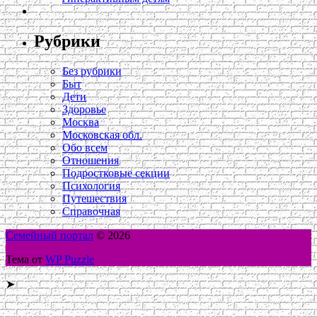
Рубрики
Без рубрики
Быт
Дети
Здоровье
Москва
Московская обл.
Обо всем
Отношения
Подростковые секции
Психология
Путешествия
Справочная
Семейный портал
© 2026
Тема от
WP Puzzle
➤