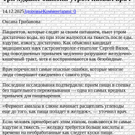
14.12.2025
Здоровье
Комментарии: 0
Оксана Грибанова
Пациентов, которые следят за своим питанием, пьют утром
достаточно воды, но при этом жалуются на тяжесть после еды,
вздутие, изжогу, достаточно. Как объяснил кандидат
медицинских наук гастроэнтеролог-гепатолог Сергей Вялов,
ряд повседневных привычек медленно разрушают желудочно-
кишечный тракт, хотя и воспринимаются как безобидные.
Врач перечислил самые опасные ошибки, которые многие
люди совершают ежедневно с самого утра.
Последние исследования подтвердили: прием пищи в спешке
без тщательного пережевывания — одна из самых вредных
привычек для пищеварения.
«Фермент амилаза в слюне начинает расщеплять углеводы
еще до того, как пища попадет в желудок», — уточнил врач.
Если человек пренебрегает этим этапом, появляются те самые
вздутие и тяжесть — желудку требуется больше кислоты и
времени на необработанные как следует куски пищи.