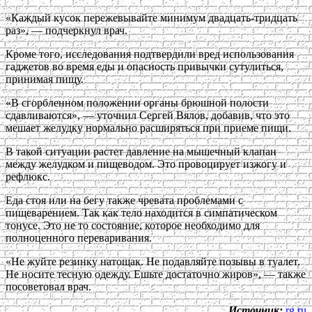
«Каждый кусок пережевывайте минимум двадцать-тридцать
раз», — подчеркнул врач.
Кроме того, исследования подтвердили вред использования
гаджетов во время еды и опасность привычки сутулиться,
принимая пищу.
«В сгорбленном положении органы брюшной полости
сдавливаются», — уточнил Сергей Вялов, добавив, что это
мешает желудку нормально расширяться при приеме пищи.
В такой ситуации растет давление на мышечный клапан
между желудком и пищеводом. Это провоцирует изжогу и
рефлюкс.
Еда стоя или на бегу также чревата проблемами с
пищеварением. Так как тело находится в симпатическом
тонусе. Это не то состояние, которое необходимо для
полноценного переваривания.
«Не жуйте резинку натощак. Не подавляйте позывы в туалет.
Не носите тесную одежду. Ешьте достаточно жиров», — также
посоветовал врач.
Источник:
rg.ru