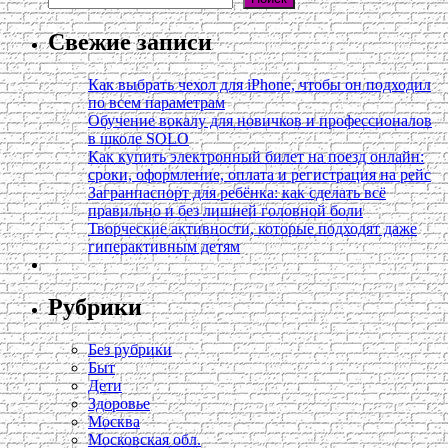
Свежие записи
Как выбрать чехол для iPhone, чтобы он подходил
по всем параметрам
Обучение вокалу для новичков и профессионалов
в школе SOLO
Как купить электронный билет на поезд онлайн:
сроки, оформление, оплата и регистрация на рейс
Загранпаспорт для ребёнка: как сделать всё
правильно и без лишней головной боли
Творческие активности, которые подходят даже
гиперактивным детям
Рубрики
Без рубрики
Быт
Дети
Здоровье
Москва
Московская обл.