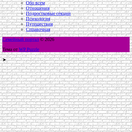
Обо всем
Отношения
Подростковые секции
Психология
Путешествия
Справочная
Семейный портал
© 2026
Тема от
WP Puzzle
➤