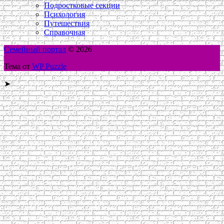
Подростковые секции
Психология
Путешествия
Справочная
Семейный портал
© 2026
Тема от
WP Puzzle
➤