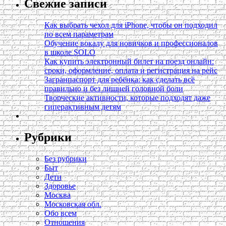
Свежие записи
Как выбрать чехол для iPhone, чтобы он подходил
по всем параметрам
Обучение вокалу для новичков и профессионалов
в школе SOLO
Как купить электронный билет на поезд онлайн:
сроки, оформление, оплата и регистрация на рейс
Загранпаспорт для ребёнка: как сделать всё
правильно и без лишней головной боли
Творческие активности, которые подходят даже
гиперактивным детям
Рубрики
Без рубрики
Быт
Дети
Здоровье
Москва
Московская обл.
Обо всем
Отношения