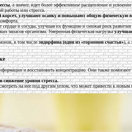
цессы
, а значит, идет более эффективное расщепление и усвоени
й работы или стресса.
корсет, улучшают осанку и повышают общую физическую 
комфорта.
 сердце и сосуды, улучшая их функцию и снижая риск развития 
ких запасов организма. Умеренная физическая нагрузка
улучшае
монов, в том числе
эндорфина (один из «гормонов счастья»
), 
ке
информации и восстановить концентрацию. Они также помогают
и снижение уровня стресса.
смотреть на нее под другим углом, что может привести к новым