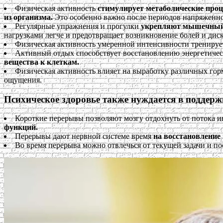
Физическая активность
стимулирует метаболические про
из организма.
Это особенно важно после периодов напряженно
Регулярные упражнения и прогулки
укрепляют мышечный 
нагрузками легче и предотвращает возникновение болей и дис
Физическая активность умеренной интенсивности тренирует
Активный отдых способствует восстановлению энергетичес
вещества к клеткам.
Физическая активность влияет на выработку различных гор
ощущения.
Психическое здоровье также нуждается в поддерж
Короткие перерывы позволяют мозгу отдохнуть от потока 
функций.
Перерывы дают нервной системе время
на восстановление 
Во время перерыва можно отвлечься от текущей задачи и по