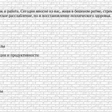
к и работа. Сегодня многие из нас, живя в бешеном ритме, стре
ское расслабление, но и восстановление психического здоровья. 
илы
ции и продуктивности
лы