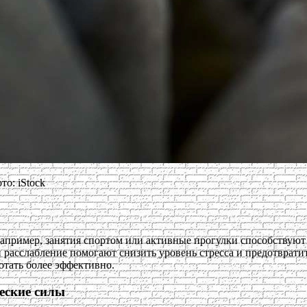
о: iStock
Например, занятия спортом или активные прогулки способствую
 расслабление помогают снизить уровень стресса и предотвратит
отать более эффективно.
еские силы