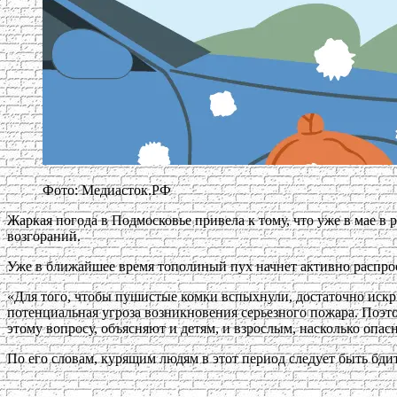
Фото: Медиасток.РФ
Жаркая погода в Подмосковье привела к тому, что уже в мае 
возгораний.
Уже в ближайшее время тополиный пух начнет активно распростр
«Для того, чтобы пушистые комки вспыхнули, достаточно искры
потенциальная угроза возникновения серьезного пожара. Поэ
этому вопросу, объясняют и детям, и взрослым, насколько оп
По его словам, курящим людям в этот период следует быть бдит