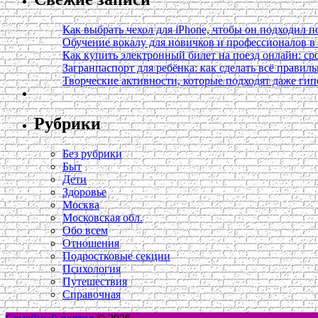
Как выбрать чехол для iPhone, чтобы он подходил п
Обучение вокалу для новичков и профессионалов 
Как купить электронный билет на поезд онлайн: сро
Загранпаспорт для ребёнка: как сделать всё правил
Творческие активности, которые подходят даже ги
Рубрики
Без рубрики
Быт
Дети
Здоровье
Москва
Московская обл.
Обо всем
Отношения
Подростковые секции
Психология
Путешествия
Справочная