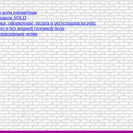
о всем параметрам
в школе SOLO
ки, оформление, оплата и регистрация на рейс
ьно и без лишней головной боли
перактивным детям