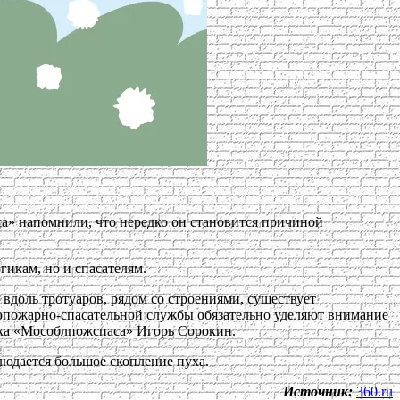
са» напомнили, что нередко он становится причиной
гикам, но и спасателям.
вдоль тротуаров, рядом со строениями, существует
опожарно-спасательной службы обязательно уделяют внимание
ника «Мособлпожспаса» Игорь Сорокин.
людается большое скопление пуха.
Источник:
360.ru