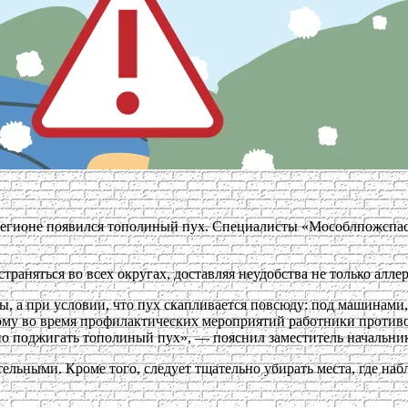
в регионе появился тополиный пух. Специалисты «Мособлпожспа
аняться во всех округах, доставляя неудобства не только аллер
, а при условии, что пух скапливается повсюду: под машинами, 
тому во время профилактических мероприятий работники против
асно поджигать тополиный пух», — пояснил заместитель началь
ельными. Кроме того, следует тщательно убирать места, где наб