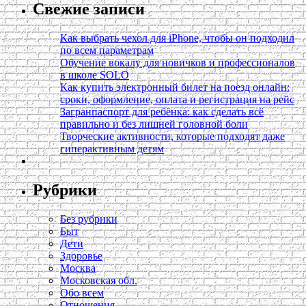
Свежие записи
Как выбрать чехол для iPhone, чтобы он подходил
по всем параметрам
Обучение вокалу для новичков и профессионалов
в школе SOLO
Как купить электронный билет на поезд онлайн:
сроки, оформление, оплата и регистрация на рейс
Загранпаспорт для ребёнка: как сделать всё
правильно и без лишней головной боли
Творческие активности, которые подходят даже
гиперактивным детям
Рубрики
Без рубрики
Быт
Дети
Здоровье
Москва
Московская обл.
Обо всем
Отношения