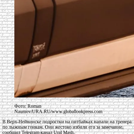
Фото: Roman
Naumov/URA.RU/www.globallookpress.com
В Верх-Нейвинске подростки на питбайках напали на тренера
по лыжным гонкам. Они жестоко избили его за замечание,
сообщил Telegram-канал Ural Mash.