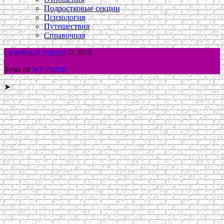
Подростковые секции
Психология
Путешествия
Справочная
Семейный портал
© 2026
Тема от
WP Puzzle
➤