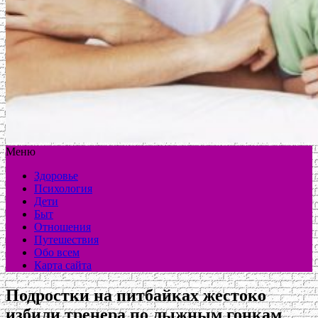
Меню
Здоровье
Психология
Дети
Быт
Отношения
Путешествия
Обо всем
Карта сайта
Подростки на питбайках жестоко
избили тренера по лыжным гонкам