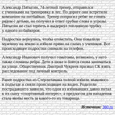
Александр Пятыгин, 74-летний тренер, отправился
с учениками на тренировку в лес. По дороге они встретили
компанию на питбайках. Тренер попросил ребят не гонять
рядом с детьми, но получил в ответ грубые слова и угрозы.
Пятыгин не стал терпеть и выдернул топливную трубку
у одного из байкеров.
Подростки вернулись, чтобы отомстить. Они повалили
мужчину на землю и избили прямо на глазах у учеников. Все
происходящее подростки снимали на телефон.
Александр Иванович получил гематомы, возможно, у него
также сломаны ребра. Дети в шоке и боятся снова заниматься
на улице. Общественник Дмитрий Чукреев призвал СК взять
расследование под личный контроль.
Ранее подростки из Стерлитамака толпой избили знакомого
в подъезде и сняли происходящее на видео. Родители
пострадавшего заявили, что один из избивавших давно питал
к их сыну «спортивный интерес», а предлогом для нападения
стала якобы месть за какого-то их товарища.
Источник:
360.ru