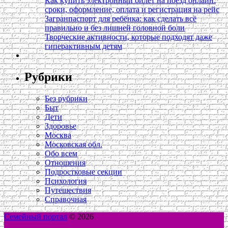
Как купить электронный билет на поезд онлайн:
сроки, оформление, оплата и регистрация на рейс
Загранпаспорт для ребёнка: как сделать всё
правильно и без лишней головной боли
Творческие активности, которые подходят даже
гиперактивным детям
Рубрики
Без рубрики
Быт
Дети
Здоровье
Москва
Московская обл.
Обо всем
Отношения
Подростковые секции
Психология
Путешествия
Справочная
Семейный портал
© 2026