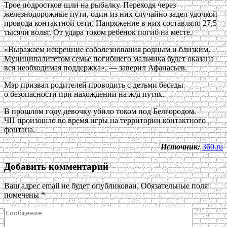
Трое подростков шли на рыбалку. Переходя через
железнодорожные пути, один из них случайно задел удочкой
провода контактной сети. Напряжение в них составляло 27,5
тысячи вольт. От удара током ребенок погиб на месте.
«Выражаем искренние соболезнования родным и близким.
Муниципалитетом семье погибшего мальчика будет оказана
вся необходимая поддержка», — заверил Афанасьев.
Мэр призвал родителей проводить с детьми беседы
о безопасности при нахождении на ж/д путях.
В прошлом году девочку убило током под Белгородом.
ЧП произошло во время игры на территории контактного
фонтана.
Источник:
360.ru
Добавить комментарий
Ваш адрес email не будет опубликован.
Обязательные поля
помечены
*