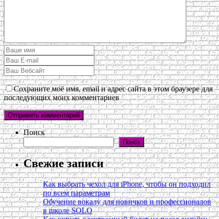
Сохраните моё имя, email и адрес сайта в этом браузере для
последующих моих комментариев
Поиск
Поиск
Свежие записи
Как выбрать чехол для iPhone, чтобы он подходил
по всем параметрам
Обучение вокалу для новичков и профессионалов
в школе SOLO