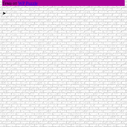
Тема от
WP Puzzle
➤