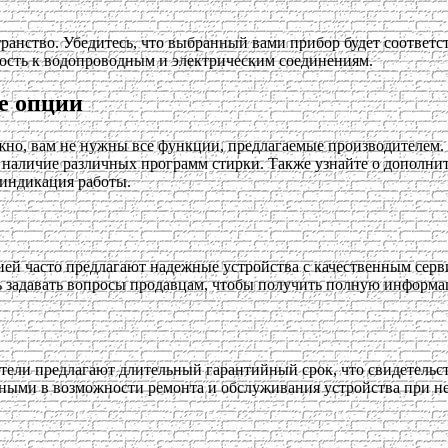
ранство. Убедитесь, что выбранный вами прибор будет соответс
пность к водопроводным и электрическим соединениям.
е опции
но, вам не нужны все функции, предлагаемые производителем.
наличие различных программ стирки. Также узнайте о дополнит
 индикация работы.
ией часто предлагают надежные устройства с качественным сер
сь задавать вопросы продавцам, чтобы получить полную информа
ели предлагают длительный гарантийный срок, что свидетельств
нными в возможности ремонта и обслуживания устройства при н