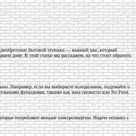
риобретение бытовой техники — важный шаг, который
шем доме. В этой статье мы расскажем, на что стоит обратить
жны. Например, если вы выбираете холодильник, подумайте о
тельными функциями, такими как зона свежести или No Frost.
оторые потребляют меньше электроэнергии. Ищите технику с