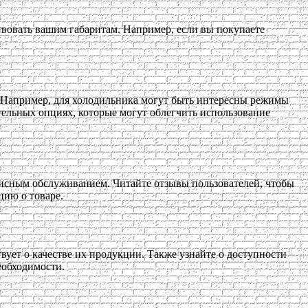
твовать вашим габаритам. Например, если вы покупаете
 Например, для холодильника могут быть интересны режимы
ельных опциях, которые могут облегчить использование
висным обслуживанием. Читайте отзывы пользователей, чтобы
цию о товаре.
ует о качестве их продукции. Также узнайте о доступности
еобходимости.