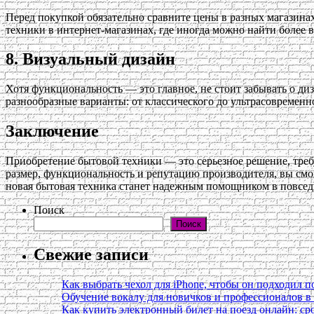
Перед покупкой обязательно сравните цены в разных магазинах
техники в интернет-магазинах, где иногда можно найти более
8. Визуальный дизайн
Хотя функциональность — это главное, не стоит забывать о ди
разнообразные варианты: от классического до ультрасовременн
Заключение
Приобретение бытовой техники — это серьезное решение, тре
размер, функциональность и репутацию производителя, вы смож
новая бытовая техника станет надежным помощником в повсе
Поиск
Поиск
Свежие записи
Как выбрать чехол для iPhone, чтобы он подходил п
Обучение вокалу для новичков и профессионалов 
Как купить электронный билет на поезд онлайн: сро