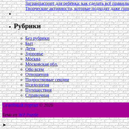
Загранпаспорт для ребёнка: как сделать всё правил
Творческие активности, которые подходят даже ги
Рубрики
Без рубрики
Быт
Дети
Здоровье
Москва
Московская обл.
Обо всем
Отношения
Подростковые секции
Психология
Путешествия
Справочная
Семейный портал
© 2026
Тема от
WP Puzzle
➤