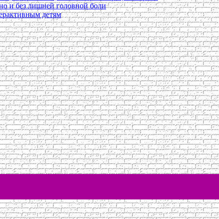
ьно и без лишней головной боли
перактивным детям