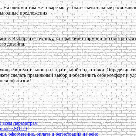
. На одном и том же товаре могут быть значительные расхожден
 выгодные предложения.
зайне. Выбирайте технику, которая будет гармонично смотретьс
ого дизайна.
бующее внимательности и тщательной подготовки. Определив св
ете сделать правильный выбор и обеспечить себе комфорт и удо
дневной жизни!
о всем параметрам
в школе SOLO
ки, оформление, оплата и регистрация на рейс