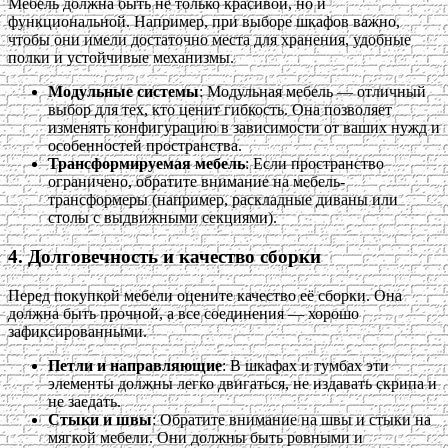
Мебель должна быть не только красивой, но и
функциональной. Например, при выборе шкафов важно,
чтобы они имели достаточно места для хранения, удобные
полки и устойчивые механизмы.
Модульные системы
: Модульная мебель — отличный
выбор для тех, кто ценит гибкость. Она позволяет
изменять конфигурацию в зависимости от ваших нужд и
особенностей пространства.
Трансформируемая мебель
: Если пространство
ограничено, обратите внимание на мебель-
трансформеры (например, раскладные диваны или
столы с выдвижными секциями).
4. Долговечность и качество сборки
Перед покупкой мебели оцените качество её сборки. Она
должна быть прочной, а все соединения — хорошо
зафиксированными.
Петли и направляющие
: В шкафах и тумбах эти
элементы должны легко двигаться, не издавать скрипа и
не заедать.
Стыки и швы
: Обратите внимание на швы и стыки на
мягкой мебели. Они должны быть ровными и