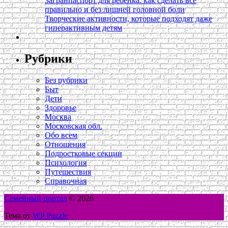
Загранпаспорт для ребёнка: как сделать всё
правильно и без лишней головной боли
Творческие активности, которые подходят даже
гиперактивным детям
Рубрики
Без рубрики
Быт
Дети
Здоровье
Москва
Московская обл.
Обо всем
Отношения
Подростковые секции
Психология
Путешествия
Справочная
Семейный портал
© 2026
Тема от
WP Puzzle