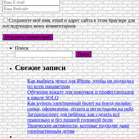
Сохраните моё имя, email и адрес сайта в этом браузере для
последующих моих комментариев
Поиск
Поиск
Свежие записи
Как выбрать чехол для iPhone, чтобы он подходил
по всем параметрам
Обучение вокалу для новичков и профессионалов
в школе SOLO
Как купить электронный билет на поезд онлайн:
сроки, оформление, оплата и регистрация на рейс
Загранпаспорт для ребёнка: как сделать всё
правильно и без лишней головной боли
Творческие активности, которые подходят даже
гиперактивным детям