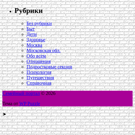
Рубрики
Без рубрики
Быт
Дети
Здоровье
Москва
Московская обл.
Обо всем
Отношения
Подростковые секции
Психология
Путешествия
Справочная
Семейный портал
© 2026
Тема от
WP Puzzle
➤