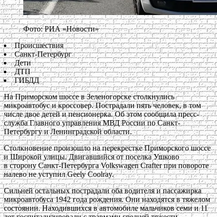
Фото: РИА «Новости»
Происшествия
Санкт-Петербург
Дети
ДТП
ГИБДД
На Приморском шоссе в Зеленогорске столкнулись
микроавтобус и кроссовер. Пострадали пять человек, в том
числе двое детей и пенсионерка. Об этом сообщила пресс-
служба Главного управления МВД России по Санкт-
Петербургу и Ленинградской области.
Столкновение произошло на перекрестке Приморского шоссе
и Широкой улицы. Двигавшийся от поселка Ушково
в сторону Санкт-Петербурга Volkswagen Crafter при повороте
налево не уступил Geely Coolray.
Сильней остальных пострадали оба водителя и пассажирка
микроавтобуса 1942 года рождения. Они находятся в тяжелом
состоянии. Находившихся в автомобиле мальчиков семи и 11
лет госпитализировали с травмами средней тяжести.