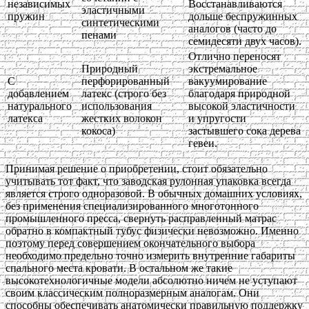
независимых
Восстанавливаются
эластичными
пружин
дольше беспружинных
синтетическими
аналогов (часто до
пенами
семидесяти двух часов).
Отлично переносят
Природный
экстремальное
С
перфорированный
вакуумирование
добавлением
латекс (строго без
благодаря природной
натурального
использования
высокой эластичности
латекса
жестких волокон
и упругости
кокоса)
застывшего сока дерева
гевеи.
Принимая решение о приобретении, стоит обязательно
учитывать тот факт, что заводская рулонная упаковка всегда
является строго одноразовой. В обычных домашних условиях,
без применения специализированного многотонного
промышленного пресса, свернуть расправленный матрас
обратно в компактный тубус физически невозможно. Именно
поэтому перед совершением окончательного выбора
необходимо предельно точно измерить внутренние габариты
спального места кровати. В остальном же такие
высокотехнологичные модели абсолютно ничем не уступают
своим классическим полноразмерным аналогам. Они
способны обеспечивать анатомически правильную поддержку