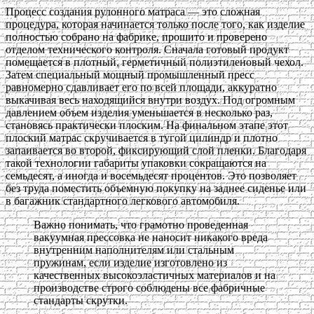
Процесс создания рулонного матраса — это сложная
процедура, которая начинается только после того, как изделие
полностью собрано на фабрике, прошито и проверено
отделом технического контроля. Сначала готовый продукт
помещается в плотный, герметичный полиэтиленовый чехол.
Затем специальный мощный промышленный пресс
равномерно сдавливает его по всей площади, аккуратно
выкачивая весь находящийся внутри воздух. Под огромным
давлением объем изделия уменьшается в несколько раз,
становясь практически плоским. На финальном этапе этот
плоский матрас скручивается в тугой цилиндр и плотно
запаивается во второй, фиксирующий слой пленки. Благодаря
такой технологии габариты упаковки сокращаются на
семьдесят, а иногда и восемьдесят процентов. Это позволяет
без труда поместить объемную покупку на заднее сиденье или
в багажник стандартного легкового автомобиля.
Важно понимать, что грамотно проведенная
вакуумная прессовка не наносит никакого вреда
внутренним наполнителям или стальным
пружинам, если изделие изготовлено из
качественных высокоэластичных материалов и на
производстве строго соблюдены все фабричные
стандарты скрутки.