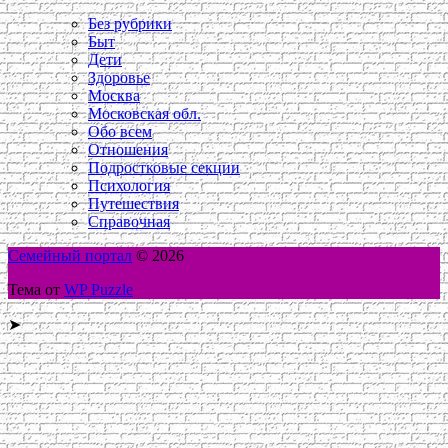
Без рубрики
Быт
Дети
Здоровье
Москва
Московская обл.
Обо всем
Отношения
Подростковые секции
Психология
Путешествия
Справочная
Семейный портал
© 2026
Тема от
WP Puzzle
➤