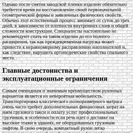
Однако после снятия заводской пленки изделию обязательно
требуется время на восстановление своей первоначальной
геометрической формы и заявленных физических свойств.
Обычно этот естественный процесс занимает от суток до трех
дней, в зависимости от плотности внутренних слоев и общей
сложности конструкции. Специалисты настоятельно не
рекомендуют спать на таком изделии до его полного
расширения, так как преждевременная нагрузка может
привести к неравномерному расправлению наполнителей и,
как следствие, нарушить ортопедические свойства спального
места.
Главные достоинства и
эксплуатационные ограничения
Самым очевидным и значимым преимуществом рулонных
вариантов является их невероятная мобильность.
Транспортировка классического полноразмерного матраса
очень часто требует дополнительных финансовых затрат на
наем грузового такси и оплату услуг профессиональных
грузчиков, в особенности если речь идет о доставке на
высокие этажи в зданиях, не оборудованных грузовым
лифтом. В свою очередь, компактный рулон легко