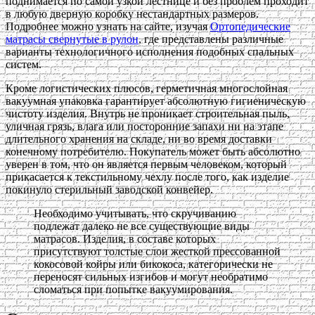
поднимается по самой узкой лестнице и без проблем проходит
в любую дверную коробку нестандартных размеров.
Подробнее можно узнать на сайте, изучая
Ортопедические
матрасы свернутые в рулон
, где представлены различные
варианты технологичного исполнения подобных спальных
систем.
Кроме логистических плюсов, герметичная многослойная
вакуумная упаковка гарантирует абсолютную гигиеническую
чистоту изделия. Внутрь не проникает строительная пыль,
уличная грязь, влага или посторонние запахи ни на этапе
длительного хранения на складе, ни во время доставки
конечному потребителю. Покупатель может быть абсолютно
уверен в том, что он является первым человеком, который
прикасается к текстильному чехлу после того, как изделие
покинуло стерильный заводской конвейер.
Необходимо учитывать, что скручиванию
подлежат далеко не все существующие виды
матрасов. Изделия, в составе которых
присутствуют толстые слои жесткой прессованной
кокосовой койры или бикокоса, категорически не
переносят сильных изгибов и могут необратимо
сломаться при попытке вакуумирования.