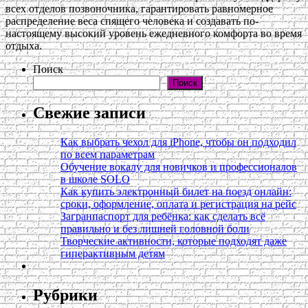
всех отделов позвоночника, гарантировать равномерное
распределение веса спящего человека и создавать по-
настоящему высокий уровень ежедневного комфорта во время
отдыха.
Поиск
Поиск
Свежие записи
Как выбрать чехол для iPhone, чтобы он подходил
по всем параметрам
Обучение вокалу для новичков и профессионалов
в школе SOLO
Как купить электронный билет на поезд онлайн:
сроки, оформление, оплата и регистрация на рейс
Загранпаспорт для ребёнка: как сделать всё
правильно и без лишней головной боли
Творческие активности, которые подходят даже
гиперактивным детям
Рубрики