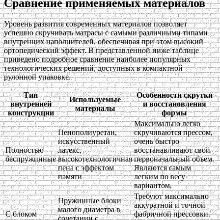
Сравнение применяемых материалов
Уровень развития современных материалов позволяет
успешно скручивать матрасы с самыми различными типами
внутренних наполнителей, обеспечивая при этом высокий
ортопедический эффект. В представленной ниже таблице
приведено подробное сравнение наиболее популярных
технологических решений, доступных в компактной
рулонной упаковке.
Тип
Особенности скрутки
Используемые
внутренней
и восстановления
материалы
конструкции
формы
Максимально легко
Пенополиуретан,
скручиваются прессом,
искусственный
очень быстро
Полностью
латекс,
восстанавливают свой
беспружинные
высокотехнологичная
первоначальный объем.
пена с эффектом
Являются самым
памяти
легким по весу
вариантом.
Требуют максимально
Пружинные блоки
аккуратной и точной
малого диаметра в
С блоком
фабричной прессовки.
сочетании с