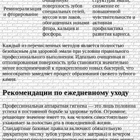
очищенную
структуры эмали,
поверхность зубов
снижение ее
Реминерализация
специальных гелей,
повышенной
и фторирование
муссов или лаков,
чувствительности и
обогащенных ионами
активная
фтора, кальция и
профилактика
фосфора.
развития кариеса.
Каждый из перечисленных методов является полностью
безопасным для здоровой эмали при условии правильного
профессионального выполнения. Идеально очищенная и
отполированная поверхность зуба становится значительно
менее восприимчивой к прикреплению новых бактерий, что
многократно замедляет процесс образования свежего зубного
камня.
Рекомендации по ежедневному уходу
Профессиональная аппаратная гигиена — это лишь половина
успеха в постоянной борьбе за здоровье зубов. Огромное,
решающее значение имеет то, как человек самостоятельно
ухаживает за полостью рта в повседневной жизни.
Стандартные базовые правила включают обязательную
двукратную чистку зубов утром (после завтрака) и вечером
(перед сном) продолжительностью не менее двух-трех минут.