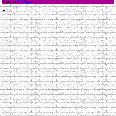
Тема от
WP Puzzle
➤