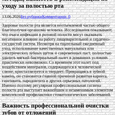
уходу за полостью рта
13.06.2026
Без рубрики
Комментарии: 0
Здоровье полости рта является неотъемлемой частью общего
благополучия организма человека. Исследования показывают,
что очаги инфекции в ротовой полости могут оказывать
негативное влияние на работу пищеварительной и сердечно-
сосудистой систем. Несмотря на тщательный ежедневный
уход, использование качественных мануальных или
электрических зубных щеток и современных паст, полностью
удалить мягкий бактериальный налет в домашних условиях
практически невозможно. Со временем этот налет под
воздействием минералов, содержащихся в человеческой
слюне, кристаллизуется и твердеет. Превращаясь в зубной
камень, он становится главной причиной развития кариеса,
гингивита, пародонтита и других серьезных патологий.
Именно поэтому регулярная профессиональная гигиена
полости рта выступает важнейшим и незаменимым элементом
комплексной профилактики стоматологических заболеваний.
Важность профессиональной очистки
зубов от отложений