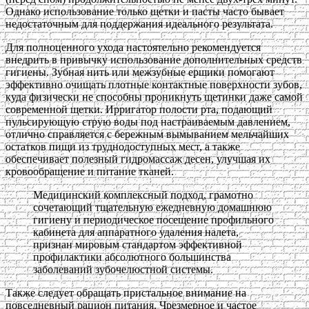
Однако использование только щетки и пасты часто бывает
недостаточным для поддержания идеального результата.
Для полноценного ухода настоятельно рекомендуется
внедрить в привычку использование дополнительных средств
гигиены. Зубная нить или межзубные ершики помогают
эффективно очищать плотные контактные поверхности зубов,
куда физически не способны проникнуть щетинки даже самой
современной щетки. Ирригатор полости рта, подающий
пульсирующую струю воды под настраиваемым давлением,
отлично справляется с бережным вымыванием мельчайших
остатков пищи из труднодоступных мест, а также
обеспечивает полезный гидромассаж десен, улучшая их
кровообращение и питание тканей.
Медицинский комплексный подход, грамотно
сочетающий тщательную ежедневную домашнюю
гигиену и периодическое посещение профильного
кабинета для аппаратного удаления налета,
признан мировым стандартом эффективной
профилактики абсолютного большинства
заболеваний зубочелюстной системы.
Также следует обращать пристальное внимание на
повседневный рацион питания. Чрезмерное и частое