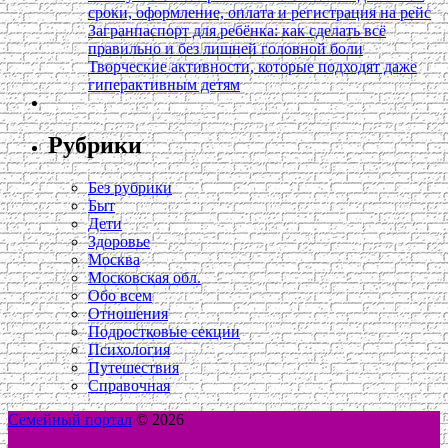
сроки, оформление, оплата и регистрация на рейс
Загранпаспорт для ребёнка: как сделать всё
правильно и без лишней головной боли
Творческие активности, которые подходят даже
гиперактивным детям
Рубрики
Без рубрики
Быт
Дети
Здоровье
Москва
Московская обл.
Обо всем
Отношения
Подростковые секции
Психология
Путешествия
Справочная
Семейный портал
© 2026