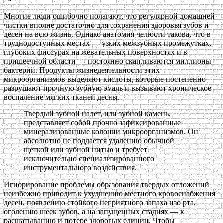
Многие люди ошибочно полагают, что регулярной домашней
чистки вполне достаточно для сохранения здоровья зубов и
десен на всю жизнь. Однако анатомия челюсти такова, что в
труднодоступных местах — узких межзубных промежутках,
глубоких фиссурах на жевательных поверхностях и в
пришеечной области — постоянно скапливаются миллионы
бактерий. Продукты жизнедеятельности этих
микроорганизмов выделяют кислоты, которые постепенно
разрушают прочную зубную эмаль и вызывают хроническое
воспаление мягких тканей десны.
Твердый зубной налет, или зубной камень,
представляет собой прочно зафиксированные
минерализованные колонии микроорганизмов. Он
абсолютно не поддается удалению обычной
щеткой или зубной нитью и требует
исключительно специализированного
инструментального воздействия.
Игнорирование проблемы образования твердых отложений
неизбежно приводит к ухудшению местного кровоснабжения
десен, появлению стойкого неприятного запаха изо рта,
оголению шеек зубов, а на запущенных стадиях — к
расшатыванию и потере здоровых единиц. Чтобы