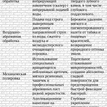
обработка
вибрирующий
твердого зубного
наконечник (скалер) с
камня, в том числе
непрерывной подачей
глубокого
воды.
поддесневого.
Подача под строго
Бережное удаление
выверенным
мягкого и
давлением
пигментированного
Воздушно-
направленной струи
налета от табака и
абразивная
из воды, сжатого
пищевых
обработка
воздуха и
красителей,
мелкодисперсного
возвращение
очищающего
природного оттенка
порошка.
эмали.
Использование
Тщательное
специальных
сглаживание
вращающихся
микронеровностей,
нейлоновых щеточек,
создание абсолютно
Механическая
мягких резиновых
гладкой
полировка
чашечек и
поверхности для
профессиональных
предотвращения
абразивных паст
быстрой фиксации
разной зернистости.
бактерий.
Аппликационное
Глубокое
нанесение на
укрепление