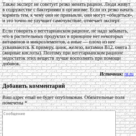
Также эксперт не советует резко менять рацион. Люди живут
в содружестве с бактериями в организме. Если их резко начать
кормить тем, к чему они не привыкли, они могут «обидеться»,
и это точно не улучшит самочувствие, отмечает эксперт.
Если говорить о вегетарианском рационе, не надо забывать,
что в растительных продуктах в принципе нет некоторых
витаминов и микроэлементов, а иные — плохо из нее
усваиваются. К примеру, цинк, железо, витамин В12, омега 3
(жирные кислоты). Поэтому при вегетарианском рационе
недостаток этих веществ лучше восполнять при помощи
добавок.
Источник:
rg.ru
Добавить комментарий
Ваш адрес email не будет опубликован.
Обязательные поля
помечены
*