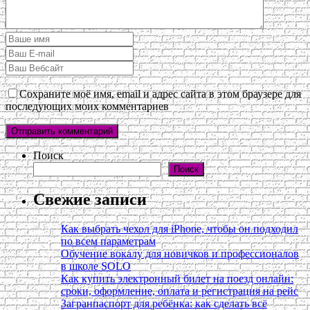
Сохраните моё имя, email и адрес сайта в этом браузере для
последующих моих комментариев
Поиск
Поиск
Свежие записи
Как выбрать чехол для iPhone, чтобы он подходил
по всем параметрам
Обучение вокалу для новичков и профессионалов
в школе SOLO
Как купить электронный билет на поезд онлайн:
сроки, оформление, оплата и регистрация на рейс
Загранпаспорт для ребёнка: как сделать всё