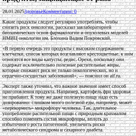
28.01.2025
Здоровье
Комментарии: 0
Какие продукты следует регулярно употреблять, чтобы
снизить риск онкологии, рассказал завлабораторией
биохимических основ фармакологии и опухолевых моделей
НМИЦ онкологии им. Блохина Вадим Покровский.
«В первую очередь это продукты с высоким содержанием
клетчатки, список которых возглавляют крестоцветные, к ним
относятся все виды капусты, редис. Орехи, поскольку они
содержат исключительно полезные растительные жиры,
которые снижают риск не только онкологических, но и
сердечно-сосудистых заболеваний», — пояснил он aif.ru.
Эксперт также уточнил, что важное значение имеет способ
приготовления продукта. Например, картофель фри здоровья
не прибавит. К тому же даже полезную пищу надо есть
дозированно: слишком много полезной еды, например, может
«перекормить» микрофлору человека. Так, длительное
употребление растительной пищи с природным крахмалом
способно поменять состав микрофлоры, вплоть до
избыточного роста патогенной, увеличить риски
метаболического синдрома и сахарного диабета.