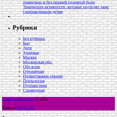
правильно и без лишней головной боли
Творческие активности, которые подходят даже
гиперактивным детям
Рубрики
Без рубрики
Быт
Дети
Здоровье
Москва
Московская обл.
Обо всем
Отношения
Подростковые секции
Психология
Путешествия
Справочная
Семейный портал
© 2026
Тема от
WP Puzzle