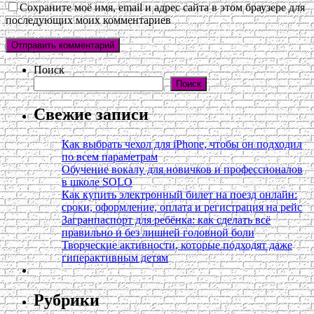
Сохраните моё имя, email и адрес сайта в этом браузере для
последующих моих комментариев
Поиск
Поиск
Свежие записи
Как выбрать чехол для iPhone, чтобы он подходил
по всем параметрам
Обучение вокалу для новичков и профессионалов
в школе SOLO
Как купить электронный билет на поезд онлайн:
сроки, оформление, оплата и регистрация на рейс
Загранпаспорт для ребёнка: как сделать всё
правильно и без лишней головной боли
Творческие активности, которые подходят даже
гиперактивным детям
Рубрики