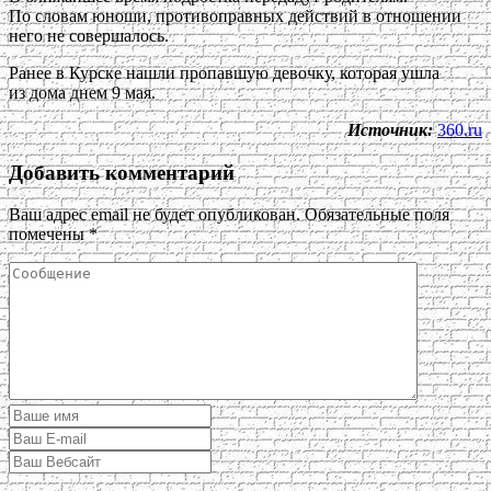
По словам юноши, противоправных действий в отношении
него не совершалось.
Ранее в Курске нашли пропавшую девочку, которая ушла
из дома днем 9 мая.
Источник:
360.ru
Добавить комментарий
Ваш адрес email не будет опубликован.
Обязательные поля
помечены
*