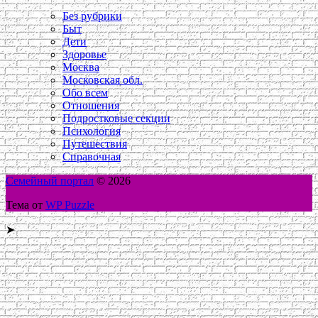
Без рубрики
Быт
Дети
Здоровье
Москва
Московская обл.
Обо всем
Отношения
Подростковые секции
Психология
Путешествия
Справочная
Семейный портал
© 2026
Тема от
WP Puzzle
➤