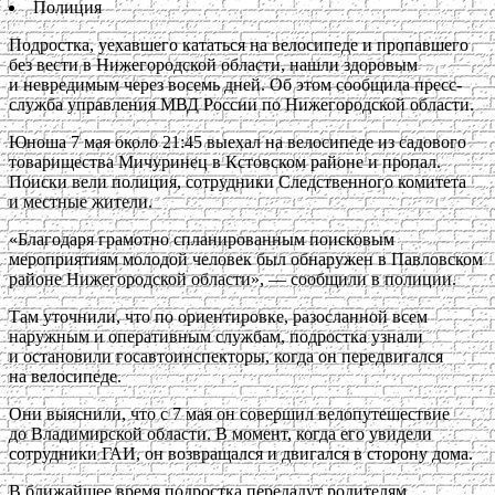
Полиция
Подростка, уехавшего кататься на велосипеде и пропавшего
без вести в Нижегородской области, нашли здоровым
и невредимым через восемь дней. Об этом сообщила пресс-
служба управления МВД России по Нижегородской области.
Юноша 7 мая около 21:45 выехал на велосипеде из садового
товарищества Мичуринец в Кстовском районе и пропал.
Поиски вели полиция, сотрудники Следственного комитета
и местные жители.
«Благодаря грамотно спланированным поисковым
мероприятиям молодой человек был обнаружен в Павловском
районе Нижегородской области», — сообщили в полиции.
Там уточнили, что по ориентировке, разосланной всем
наружным и оперативным службам, подростка узнали
и остановили госавтоинспекторы, когда он передвигался
на велосипеде.
Они выяснили, что с 7 мая он совершил велопутешествие
до Владимирской области. В момент, когда его увидели
сотрудники ГАИ, он возвращался и двигался в сторону дома.
В ближайшее время подростка передадут родителям.