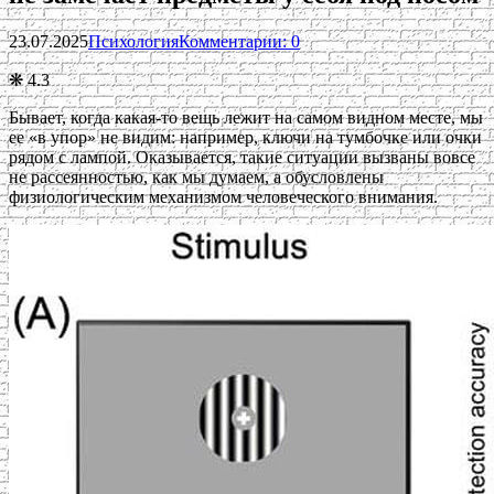
23.07.2025
Психология
Комментарии: 0
❋ 4.3
Бывает, когда какая-то вещь лежит на самом видном месте, мы
ее «в упор» не видим: например, ключи на тумбочке или очки
рядом с лампой. Оказывается, такие ситуации вызваны вовсе
не рассеянностью, как мы думаем, а обусловлены
физиологическим механизмом человеческого внимания.