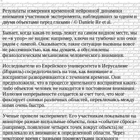
Результаты измерения временной нейронной динамики
внимания участников эксперимента, наблюдавших за одним и
двумя объектами перед глазами / © Daniele Re et al.
Бывает, когда какая-то вещь лежит на самом видном месте, мы
ее «в упор» не видим: например, ключи на тумбочке или очки
рядом с лампой. Оказывается, такие ситуации вызваны вовсе
не рассеянностью, как мы думаем, а обусловлены
физиологическим механизмом человеческого внимания.
Исследователи из Еврейского университета в Иерусалиме
(Израиль) сосредоточились на том, как внимание и
восприятие разворачиваются с течением времени. Они
предположили, что в процессе зрительного восприятия каких-
либо объектов человек не находится в постоянном внимании.
Иллюзия непрерывности создается за счет того, что мозг
фиксирует снимки различных областей, переключаясь между
ними очень быстро.
Ученые провели эксперимент. Его участникам показывали на
мониторе разные визуальные объекты, пока «событие сброса»
(например, появление четырех точек вокруг объекта) не
привлекало их внимание к определенной области. Через
некоторое время с разными промежутками психологи