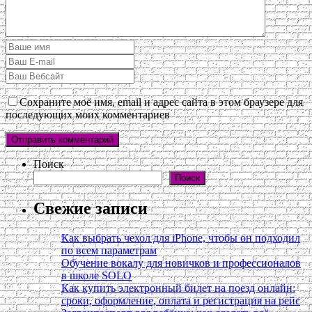
Сохраните моё имя, email и адрес сайта в этом браузере для
последующих моих комментариев
Поиск
Поиск
Свежие записи
Как выбрать чехол для iPhone, чтобы он подходил
по всем параметрам
Обучение вокалу для новичков и профессионалов
в школе SOLO
Как купить электронный билет на поезд онлайн:
сроки, оформление, оплата и регистрация на рейс