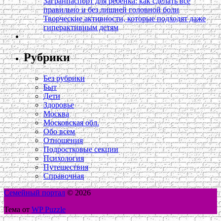
Загранпаспорт для ребёнка: как сделать всё
правильно и без лишней головной боли
Творческие активности, которые подходят даже
гиперактивным детям
Рубрики
Без рубрики
Быт
Дети
Здоровье
Москва
Московская обл.
Обо всем
Отношения
Подростковые секции
Психология
Путешествия
Справочная
Семейный портал
© 2026
Тема от
WP Puzzle