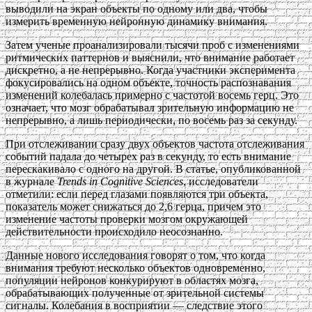
выводили на экран объекты по одному или два, чтобы
измерить временную нейронную динамику внимания.
Затем ученые проанализировали тысячи проб с изменениями
ритмических паттернов и выяснили, что внимание работает
дискретно, а не непрерывно. Когда участники эксперимента
фокусировались на одном объекте, точность распознавания
изменений колебалась примерно с частотой восемь герц. Это
означает, что мозг обрабатывал зрительную информацию не
непрерывно, а лишь периодически, по восемь раз за секунду.
При отслеживании сразу двух объектов частота отслеживания
событий падала до четырех раз в секунду, то есть внимание
перескакивало с одного на другой. В статье, опубликованной
в журнале
Trends in Cognitive Sciences
, исследователи
отметили: если перед глазами появляются три объекта,
показатель может снижаться до 2,6 герца, причем это
изменение частоты проверки мозгом окружающей
действительности происходило неосознанно.
Данные нового исследования говорят о том, что когда
внимания требуют несколько объектов одновременно,
популяции нейронов конкурируют в областях мозга,
обрабатывающих полученные от зрительной системы
сигналы. Колебания в восприятии — следствие этого