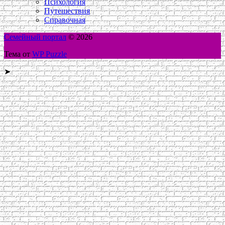
Психология
Путешествия
Справочная
Семейный портал
© 2026
Тема от
WP Puzzle
➤