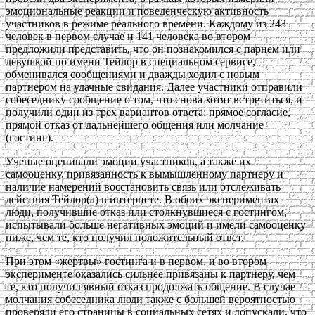
эмоциональные реакции и поведенческую активность
участников в режиме реального времени. Каждому из 243
человек в первом случае и 141 человека во втором
предложили представить, что он познакомился с парнем или
девушкой по имени Тейлор в специальном сервисе,
обменивался сообщениями и дважды ходил с новым
партнером на удачные свидания. Далее участники отправили
собеседнику сообщение о том, что снова хотят встретиться, и
получили один из трех вариантов ответа: прямое согласие,
прямой отказ от дальнейшего общения или молчание
(гостинг).
Ученые оценивали эмоции участников, а также их
самооценку, привязанность к вымышленному партнеру и
наличие намерений восстановить связь или отслеживать
действия Тейлор(а) в интернете. В обоих экспериментах
люди, получившие отказ или столкнувшиеся с гостингом,
испытывали больше негативных эмоций и имели самооценку
ниже, чем те, кто получил положительный ответ.
При этом «жертвы» гостинга и в первом, и во втором
эксперименте оказались сильнее привязаны к партнеру, чем
те, кто получил явный отказ продолжать общение. В случае
молчания собеседника люди также с большей вероятностью
проверяли его страницы в социальных сетях и допускали, что