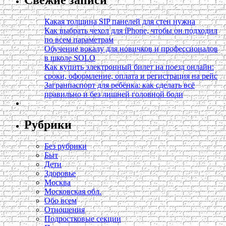
Свежие записи
Какая толщина SIP панелей для стен нужна
Как выбрать чехол для iPhone, чтобы он подходил
по всем параметрам
Обучение вокалу для новичков и профессионалов
в школе SOLO
Как купить электронный билет на поезд онлайн:
сроки, оформление, оплата и регистрация на рейс
Загранпаспорт для ребёнка: как сделать всё
правильно и без лишней головной боли
Рубрики
Без рубрики
Быт
Дети
Здоровье
Москва
Московская обл.
Обо всем
Отношения
Подростковые секции