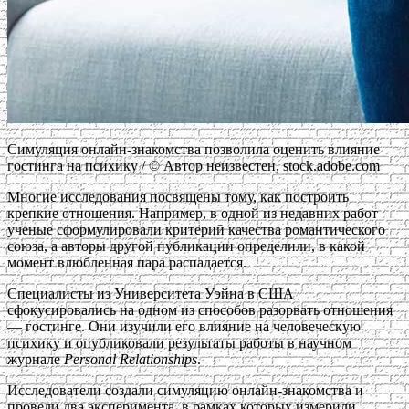
Симуляция онлайн-знакомства позволила оценить влияние
гостинга на психику / © Автор неизвестен, stock.adobe.com
Многие исследования посвящены тому, как построить
крепкие отношения. Например, в одной из недавних работ
ученые сформулировали критерий качества романтического
союза, а авторы другой публикации определили, в какой
момент влюбленная пара распадается.
Специалисты из Университета Уэйна в США
сфокусировались на одном из способов разорвать отношения
— гостинге. Они изучили его влияние на человеческую
психику и опубликовали результаты работы в научном
журнале
Personal Relationships
.
Исследователи создали симуляцию онлайн-знакомства и
провели два эксперимента, в рамках которых измерили