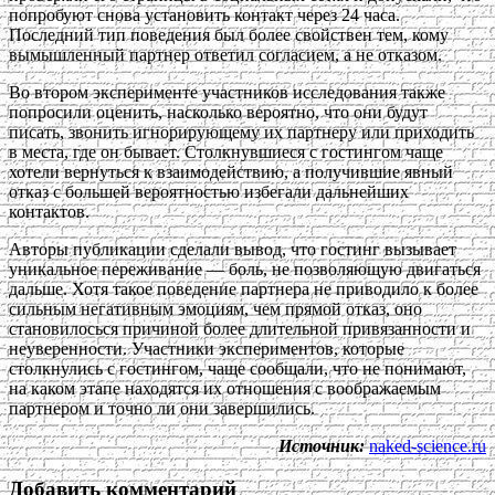
попробуют снова установить контакт через 24 часа.
Последний тип поведения был более свойствен тем, кому
вымышленный партнер ответил согласием, а не отказом.
Во втором эксперименте участников исследования также
попросили оценить, насколько вероятно, что они будут
писать, звонить игнорирующему их партнеру или приходить
в места, где он бывает. Столкнувшиеся с гостингом чаще
хотели вернуться к взаимодействию, а получившие явный
отказ с большей вероятностью избегали дальнейших
контактов.
Авторы публикации сделали вывод, что гостинг вызывает
уникальное переживание — боль, не позволяющую двигаться
дальше. Хотя такое поведение партнера не приводило к более
сильным негативным эмоциям, чем прямой отказ, оно
становилосься причиной более длительной привязанности и
неуверенности. Участники экспериментов, которые
столкнулись с гостингом, чаще сообщали, что не понимают,
на каком этапе находятся их отношения с воображаемым
партнером и точно ли они завершились.
Источник:
naked-science.ru
Добавить комментарий