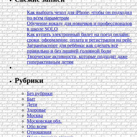
Как выбрать чехол для iPhone, чтобы он подходил
по всем параметрам
Обучение вокалу для новичков и профессионалов
в школе SOLO
Как купить электронный билет на поезд онлайн:
сроки, оформление, оплата и регистрация на рейс
Загранпаспорт для ребёнка: как сделать всё
правильно и без лишней головной боли
Творческие активности, которые подходят даже
гиперактивным детям
Рубрики
Без рубрики
Быт
Дети
Здоровье
Москва
Московская обл.
Обо всем
Отношения