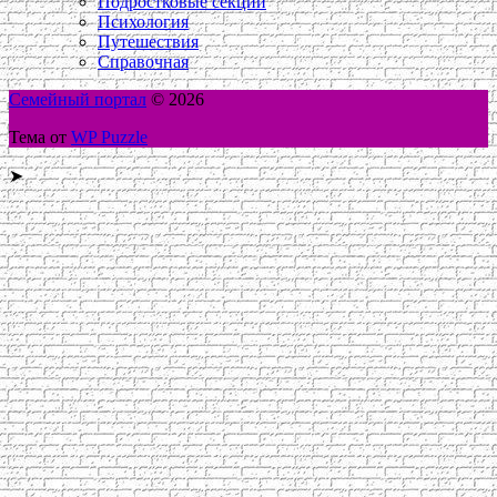
Подростковые секции
Психология
Путешествия
Справочная
Семейный портал
© 2026
Тема от
WP Puzzle
➤