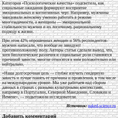
Категория «Психологические качества» подсветила, как
социальные ожидания формируют восприятие
эмоциональных и когнитивных черт. Например, мужчины
завидовали женскому умению работать в режиме
многозадачности, а женщины — эмоциональной
стабильности мужчин и их логичному, рациональному
подходу к жизни.
При этом 42% опрошенных женщин и 56% респондентов-
мужчин написали, что вообще не завидуют
противоположному полу. Авторы статьи сделали вывод, что,
хотя биологические различия и социальные роли становятся
причиной зависти, многие относятся к ним положительно или
нейтрально.
«Наша долгосрочная цель — глубже изучить гендерную
зависть и лучше понять ее причины и проявления, в том числе
на международном уровне. Мы уже работаем над сбором
данных в странах с разными культурными контекстами,
например в Португалии, Северной Македонии, Словакии и
Йемене», — подытожили исследователи.
Источник:
naked-science.ru
Добавить комментарий