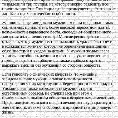
то выделили три группы, на которые можно разделить все
причины зависти. Это социальные преимущества, физические
данные и психологические особенности.
Женщины чаще завидовали мужчинам из-за предполагаемых
социальных привилегий: более высокой заработной платы,
возможностей карьерного роста, свободы от общественного
давления из-за внешнего вида. Многие респондентки
отмечали, что у мужчин есть возможность «расслабляться» и
наслаждаться жизнью, которая не обременена домашними
обязанностями и уходом за детьми. У мужчин же вызывала
зависть способность женщин влиять на чужое поведение с
помощью красоты и обаяния, а также свобода открыто
выражать эмоции без осуждения со стороны общества.
Если говорить о физических качествах, то женщины
завидовали силе мужчин, а также невозможности
наступления у них менструации, беременности и менопаузы.
Упоминалась также возможность мужчин стареть
естественным образом, не сталкиваясь при этом с
пристальным вниманием общества к возрастным изменениям.
Представители мужского пола отмечали женскую красоту и
элегантность, а также способность привносить в мир новую
жизнь.