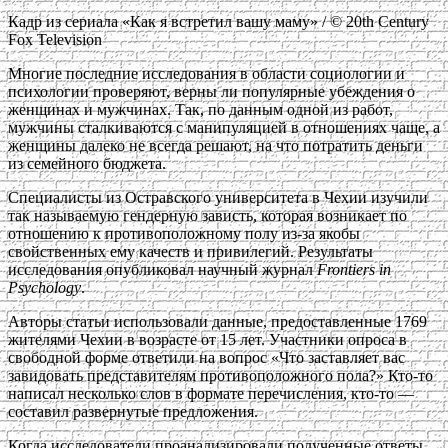
Кадр из сериала «Как я встретил вашу маму» / © 20th Century
Fox Television
Многие последние исследования в области социологии и
психологии проверяют, верны ли популярные убеждения о
женщинах и мужчинах. Так, по данным одной из работ,
мужчины сталкиваются с манипуляцией в отношениях чаще, а
женщины далеко не всегда решают, на что потратить деньги
из семейного бюджета.
Специалисты из Остравского университета в Чехии изучили
так называемую гендерную зависть, которая возникает по
отношению к противоположному полу из-за якобы
свойственных ему качеств и привилегий. Результаты
исследования опубликовал научный журнал
Frontiers in
Psychology
.
Авторы статьи использовали данные, предоставленные 1769
жителями Чехии в возрасте от 15 лет. Участники опроса в
свободной форме ответили на вопрос «Что заставляет вас
завидовать представителям противоположного пола?» Кто-то
написал несколько слов в формате перечисления, кто-то —
составил развернутые предложения.
Когда исследователи проанализировали полученные ответы,