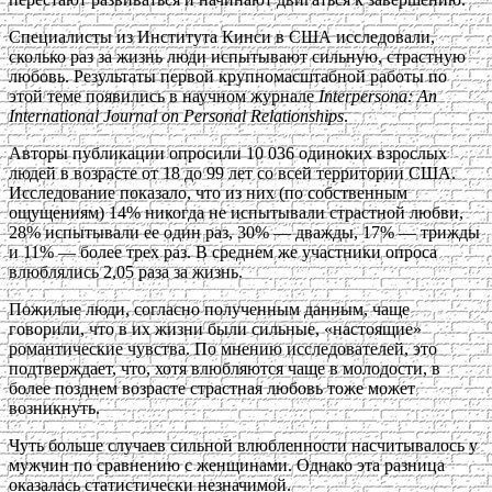
Специалисты из Института Кинси в США исследовали,
сколько раз за жизнь люди испытывают сильную, страстную
любовь. Результаты первой крупномасштабной работы по
этой теме появились в научном журнале
Interpersona: An
International Journal on Personal Relationships
.
Авторы публикации опросили 10 036 одиноких взрослых
людей в возрасте от 18 до 99 лет со всей территории США.
Исследование показало, что из них (по собственным
ощущениям) 14% никогда не испытывали страстной любви,
28% испытывали ее один раз, 30% — дважды, 17% — трижды
и 11% — более трех раз. В среднем же участники опроса
влюблялись 2,05 раза за жизнь.
Пожилые люди, согласно полученным данным, чаще
говорили, что в их жизни были сильные, «настоящие»
романтические чувства. По мнению исследователей, это
подтверждает, что, хотя влюбляются чаще в молодости, в
более позднем возрасте страстная любовь тоже может
возникнуть.
Чуть больше случаев сильной влюбленности насчитывалось у
мужчин по сравнению с женщинами. Однако эта разница
оказалась статистически незначимой.