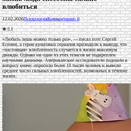
влюбиться
12.02.2026
Психология
Комментарии: 0
❋ 5.1
«Любить лишь можно только раз», — писал поэт Сергей
Есенин, а герои культовых сериалов приходили к выводу, что
«настоящая» влюбленность случается в жизни максимум
дважды. Однако ни один из этих тезисов не подкреплен
научными данными. Американские исследователи подошли к
вопросу иначе: опросили более 10 тысяч человек и вывели
среднее число сильных влюбленностей, возможных в течение
жизни.