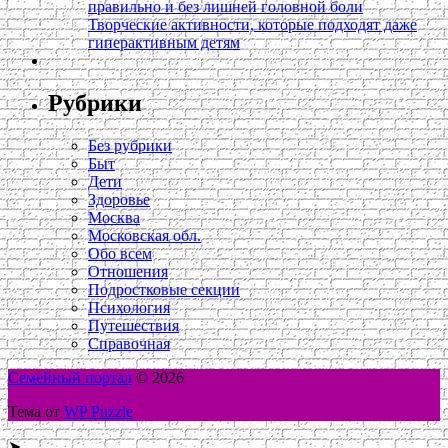
правильно и без лишней головной боли
Творческие активности, которые подходят даже
гиперактивным детям
Рубрики
Без рубрики
Быт
Дети
Здоровье
Москва
Московская обл.
Обо всем
Отношения
Подростковые секции
Психология
Путешествия
Справочная
Семейный портал
© 2026
Тема от
WP Puzzle
➤