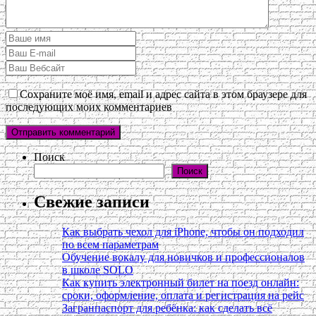
Сохраните моё имя, email и адрес сайта в этом браузере для
последующих моих комментариев
Поиск
Поиск
Свежие записи
Как выбрать чехол для iPhone, чтобы он подходил
по всем параметрам
Обучение вокалу для новичков и профессионалов
в школе SOLO
Как купить электронный билет на поезд онлайн:
сроки, оформление, оплата и регистрация на рейс
Загранпаспорт для ребёнка: как сделать всё