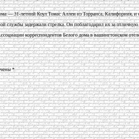
ма — 31-летний Коул Томас Аллен из Торранса, Калифорния, и о
тной службы задержали стрелка. Он поблагодарил их за отличную 
ссоциации корреспондентов Белого дома в вашингтонском отеле 
ечены
*