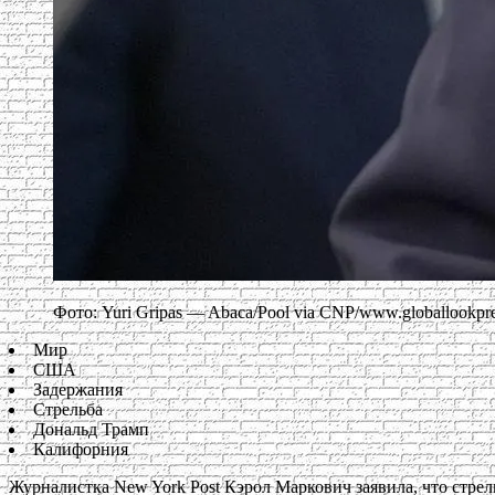
Фото: Yuri Gripas — Abaca/Pool via CNP/www.globallookpr
Мир
США
Задержания
Стрельба
Дональд Трамп
Калифорния
Журналистка New York Post Кэрол Маркович заявила, что стр