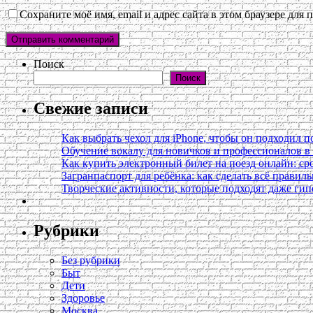
Сохраните моё имя, email и адрес сайта в этом браузере дл
Поиск
Поиск
Свежие записи
Как выбрать чехол для iPhone, чтобы он подходил п
Обучение вокалу для новичков и профессионалов 
Как купить электронный билет на поезд онлайн: сро
Загранпаспорт для ребёнка: как сделать всё правил
Творческие активности, которые подходят даже ги
Рубрики
Без рубрики
Быт
Дети
Здоровье
Москва