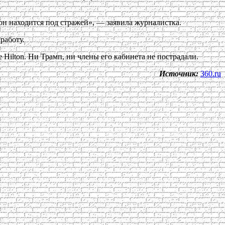
н находится под стражей», — заявила журналистка.
работу.
Hilton. Ни Трамп, ни члены его кабинета не пострадали.
Источник:
360.ru