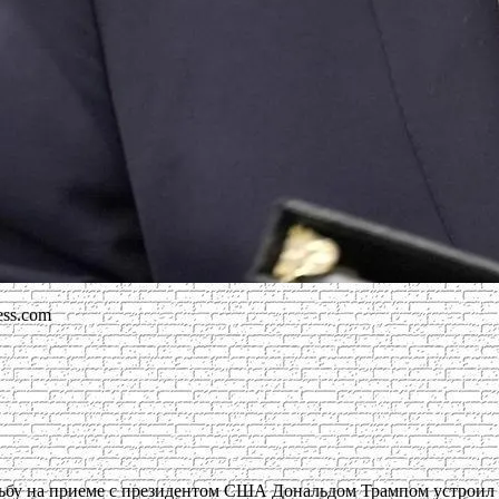
ess.com
ельбу на приеме с президентом США Дональдом Трампом устроил