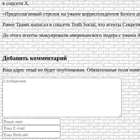
в соцсети X.
«Предполагаемый стрелок на ужине корреспондентов Белого до
Ранее Трамп написал в соцсети Truth Social, что агенты Секре
До этого агенты эвакуировали американского лидера с ужина А
Добавить комментарий
Ваш адрес email не будет опубликован.
Обязательные поля пом