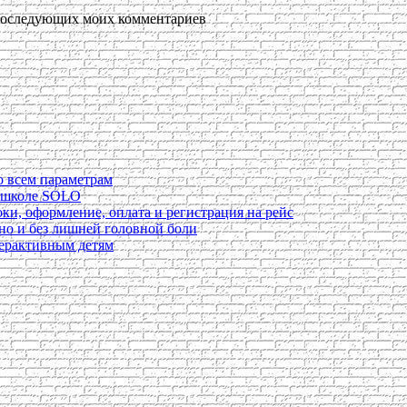
я последующих моих комментариев
о всем параметрам
в школе SOLO
ки, оформление, оплата и регистрация на рейс
ьно и без лишней головной боли
перактивным детям