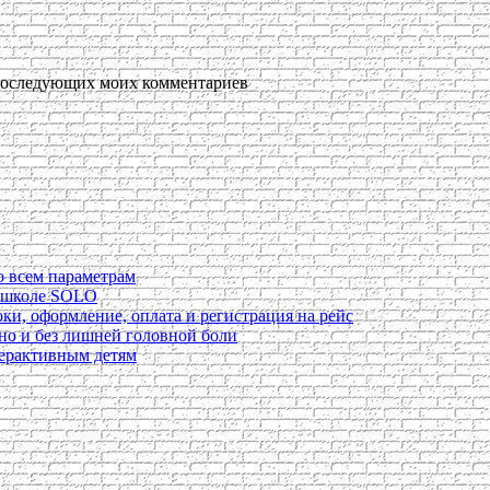
я последующих моих комментариев
о всем параметрам
в школе SOLO
ки, оформление, оплата и регистрация на рейс
ьно и без лишней головной боли
перактивным детям