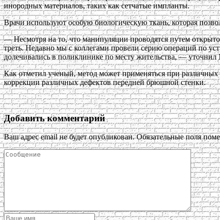
инородных материалов, таких как сетчатые импланты.
Врачи используют особую биологическую ткань, которая позвол
— Несмотря на то, что манипуляции проводятся путем открыт
треть. Недавно мы с коллегами провели серию операций по ус
долечивались в поликлинике по месту жительства, — уточнил
Как отметил ученый, метод может применяться при различных 
коррекции различных дефектов передней брюшной стенки.
Добавить комментарий
Ваш адрес email не будет опубликован.
Обязательные поля пом