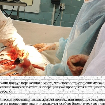
кани вокруг пораженного места, что способствует лучшему зажи
етение получен патент. А операции уже проводятся в стациона
работки.
ргической коррекции мышц живота при тех или иных повреждени
ри их проведении врачи используют особую биологическую ткань