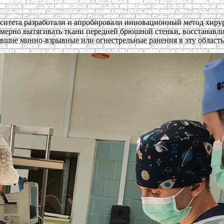
рситета разработали и апробировали инновационный метод хир
мерно вытягивать ткани передней брюшной стенки, восстанавли
шие минно-взрывные или огнестрельные ранения в эту область