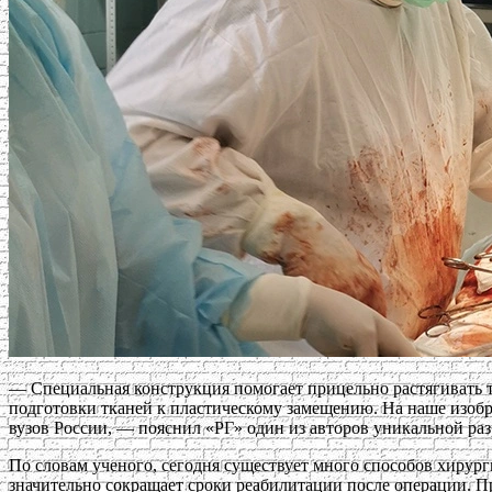
— Специальная конструкция помогает прицельно растягивать т
подготовки тканей к пластическому замещению. На наше изобр
вузов России, — пояснил «РГ» один из авторов уникальной раз
По словам ученого, сегодня существует много способов хиру
значительно сокращает сроки реабилитации после операции. П