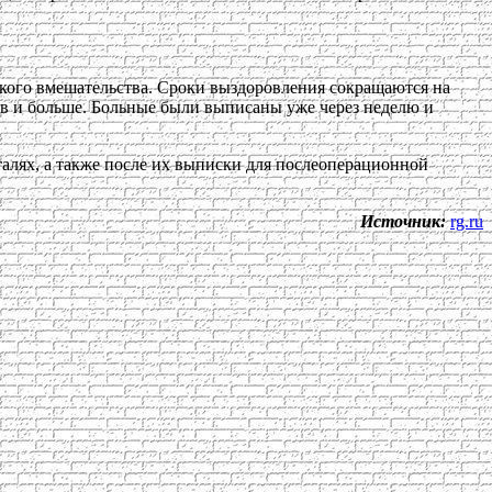
акого вмешательства. Сроки выздоровления сокращаются на
ов и больше. Больные были выписаны уже через неделю и
алях, а также после их выписки для послеоперационной
Источник:
rg.ru