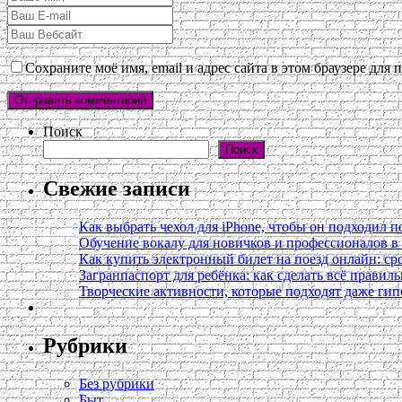
Сохраните моё имя, email и адрес сайта в этом браузере дл
Поиск
Поиск
Свежие записи
Как выбрать чехол для iPhone, чтобы он подходил п
Обучение вокалу для новичков и профессионалов 
Как купить электронный билет на поезд онлайн: сро
Загранпаспорт для ребёнка: как сделать всё правил
Творческие активности, которые подходят даже ги
Рубрики
Без рубрики
Быт