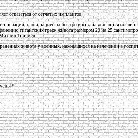
яет отказаться от сетчатых имплантов
ой операции, наши пациенты быстро восстанавливаются после т
транению гигантских грыж живота размером 20 на 25 сантиметр
 Михаил Топчиев.
ранениях живота у военных, находящихся на излечении в госпит
ечены
*