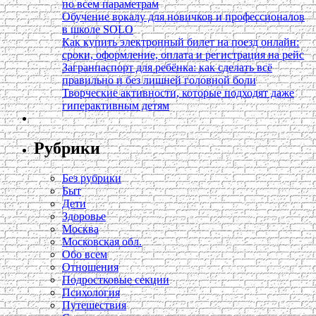
по всем параметрам
Обучение вокалу для новичков и профессионалов
в школе SOLO
Как купить электронный билет на поезд онлайн:
сроки, оформление, оплата и регистрация на рейс
Загранпаспорт для ребёнка: как сделать всё
правильно и без лишней головной боли
Творческие активности, которые подходят даже
гиперактивным детям
Рубрики
Без рубрики
Быт
Дети
Здоровье
Москва
Московская обл.
Обо всем
Отношения
Подростковые секции
Психология
Путешествия