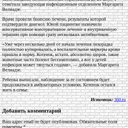
отметила заведующая инфекционным отделением Маргарита
Велиадзе.
Врачи провели биопсию печени, результаты которой
подтвердили диагноз. Юной пациентке назначили
консервативное консервативное лечение и внутривенную
терапию при помощи сразу нескольких антибиотиков.
«Уже через несколько дней от начала лечения лихорадка
полностью купировалась, а воспалительные маркеры крови
пришли в норму. Котенок, кстати, абсолютно здоров, такие
животные часто болеют бессимптомно, а вот у детей
инфекция может тянуться годами», — добавила Маргарита
Велиадзе.
Ребенка выписали, наблюдение за ее состоянием будет
продолжаться в амбулаторных условиях. Котенок остался
жить в семье.
Источник:
360.ru
Добавить комментарий
Ваш адрес email не будет опубликован.
Обязательные поля
помечены
*