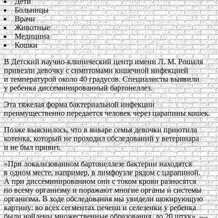
Дети
Больницы
Врачи
Животные
Медицина
Кошки
В Детский научно-клинический центр имени Л. М. Рошаля
привезли девочку с симптомами кишечной инфекцией
и температурой около 40 градусов. Специалисты выявили
у ребенка диссеминированный бартонеллез.
Эта тяжелая форма бактериальной инфекции
преимущественно передается человек через царапины кошек.
Позже выяснилось, что в январе семья девочки приютила
котенка, который не проходил обследований у ветеринара
и не был привит.
«При локализованном бартонеллезе бактерии находятся
в одном месте, например, в лимфоузле рядом с царапиной.
А при диссеминированном они с током крови разносятся
по всему организму и поражают многие органы и системы
организма. В ходе обследования мы увидели шокирующую
картину: во всех сегментах печени и селезенки у ребенка
были найдены множественные образования, до 20 штук», —