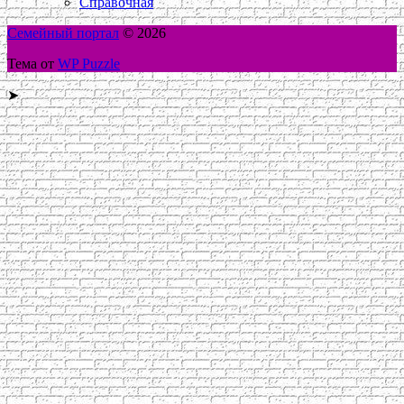
Справочная
Семейный портал
© 2026
Тема от
WP Puzzle
➤